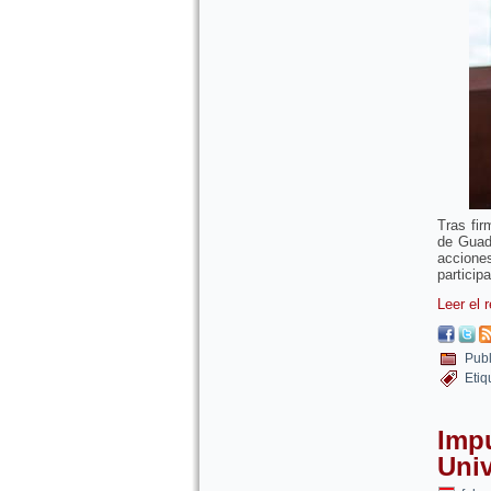
Tras fir
de Guad
accione
particip
Leer el 
Publ
Etiq
Impu
Uni