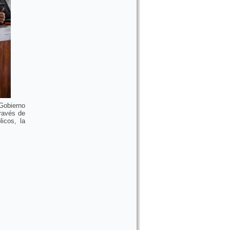
 Gobierno
ravés de
icos, la