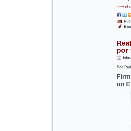
Leer el 
Publ
Etiq
Rea
por 
febr
Por
Red
Firm
un E