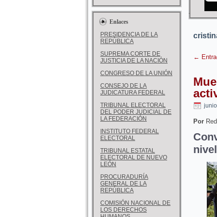
Enlaces
PRESIDENCIA DE LA
cristin
REPÚBLICA
SUPREMA CORTE DE
←
Entra
JUSTICIA DE LA NACIÓN
CONGRESO DE LA UNIÓN
Mues
CONSEJO DE LA
acti
JUDICATURA FEDERAL
TRIBUNAL ELECTORAL
juni
DEL PODER JUDICIAL DE
LA FEDERACIÓN
Por
Red
INSTITUTO FEDERAL
Con
ELECTORAL
nive
TRIBUNAL ESTATAL
ELECTORAL DE NUEVO
LEÓN
PROCURADURÍA
GENERAL DE LA
REPÚBLICA
COMISIÓN NACIONAL DE
LOS DERECHOS
HUMANOS