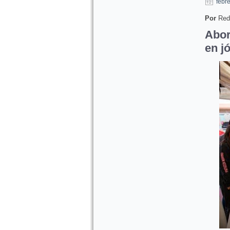
febr
Por
Red
Abor
en j