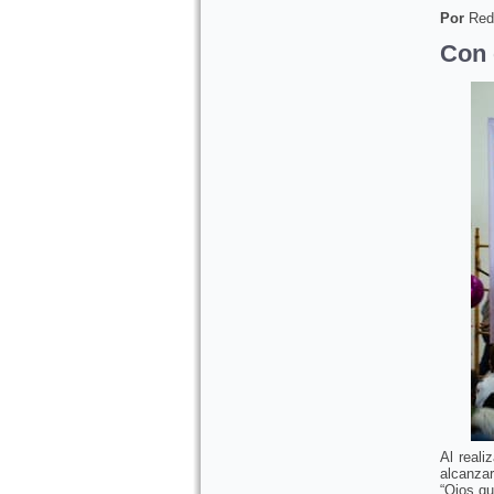
Por
Red
Con 
Al reali
alcanza
“Ojos qu