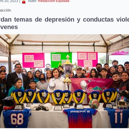
ero 20, 2023
|
Autor:
Redacción-Equidad
acción
dan temas de depresión y conductas viol
óvenes