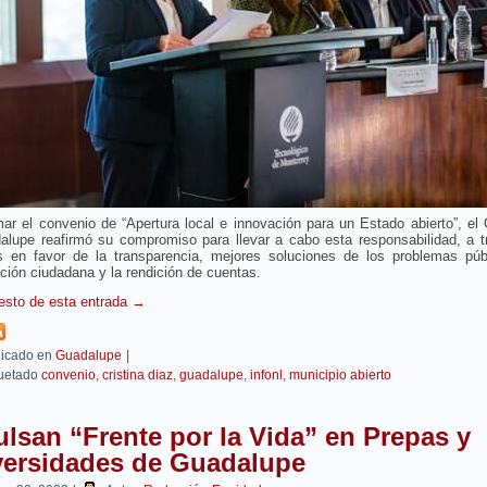
mar el convenio de “Apertura local e innovación para un Estado abierto”, el
alupe reafirmó su compromiso para llevar a cabo esta responsabilidad, a t
s en favor de la transparencia, mejores soluciones de los problemas públ
ación ciudadana y la rendición de cuentas.
resto de esta entrada
→
icado en
Guadalupe
|
uetado
convenio
,
cristina diaz
,
guadalupe
,
infonl
,
municipio abierto
lsan “Frente por la Vida” en Prepas y
versidades de Guadalupe