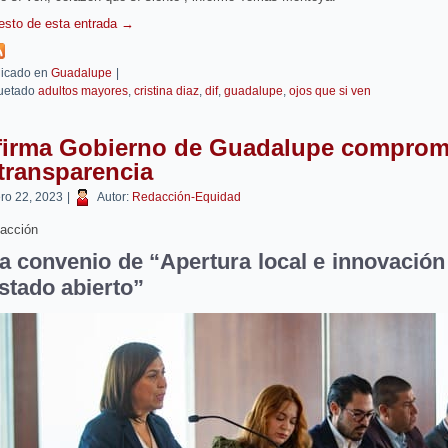
resto de esta entrada
→
icado en
Guadalupe
|
uetado
adultos mayores
,
cristina diaz
,
dif
,
guadalupe
,
ojos que si ven
firma Gobierno de Guadalupe comprom
transparencia
ero 22, 2023
|
Autor:
Redacción-Equidad
acción
a convenio de “Apertura local e innovación
stado abierto”