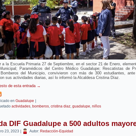
r a la Escuela Primaria 27 de Septiembre, en el sector 21 de Enero, elemen
 Municipal; Paramédicos del Centro Médico Guadalupe; Rescatistas de Pr
y Bomberos del Municipio, convivieron con más de 300 estudiantes, ante
on sus actividades diarias, así lo informó la Alcaldesa Cristina Díaz.
resto de esta entrada
→
icado en
Guadalupe
|
uetado
actividades
,
bomberos
,
cristina diaz
,
guadalupe
,
niños
da DIF Guadalupe a 500 adultos mayor
ero 23, 2023
|
Autor:
Redacción-Equidad