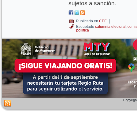
sujetos a sanción.
|
Publicado en
CEE
Etiquetado
calumnia electoral
,
comis
poliitica
Copyright