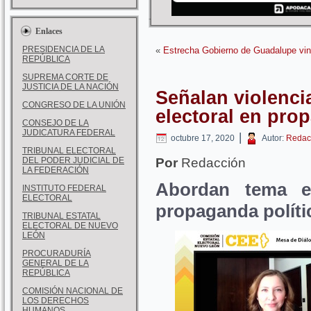
Enlaces
PRESIDENCIA DE LA
«
Estrecha Gobierno de Guadalupe vin
REPÚBLICA
SUPREMA CORTE DE
JUSTICIA DE LA NACIÓN
Señalan violencia
CONGRESO DE LA UNIÓN
electoral en pro
CONSEJO DE LA
JUDICATURA FEDERAL
|
octubre 17, 2020
Autor:
Redac
TRIBUNAL ELECTORAL
DEL PODER JUDICIAL DE
Por
Redacción
LA FEDERACIÓN
Abordan tema 
INSTITUTO FEDERAL
ELECTORAL
propaganda polític
TRIBUNAL ESTATAL
ELECTORAL DE NUEVO
LEÓN
PROCURADURÍA
GENERAL DE LA
REPÚBLICA
COMISIÓN NACIONAL DE
LOS DERECHOS
HUMANOS