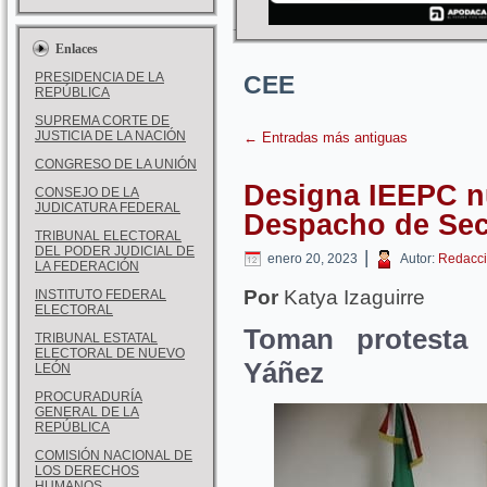
Enlaces
PRESIDENCIA DE LA
CEE
REPÚBLICA
SUPREMA CORTE DE
JUSTICIA DE LA NACIÓN
←
Entradas más antiguas
CONGRESO DE LA UNIÓN
Designa IEEPC n
CONSEJO DE LA
JUDICATURA FEDERAL
Despacho de Secr
TRIBUNAL ELECTORAL
DEL PODER JUDICIAL DE
|
enero 20, 2023
Autor:
Redacci
LA FEDERACIÓN
Por
Katya Izaguirre
INSTITUTO FEDERAL
ELECTORAL
Toman protesta 
TRIBUNAL ESTATAL
ELECTORAL DE NUEVO
Yáñez
LEÓN
PROCURADURÍA
GENERAL DE LA
REPÚBLICA
COMISIÓN NACIONAL DE
LOS DERECHOS
HUMANOS