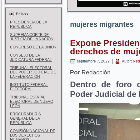
Enlaces
PRESIDENCIA DE LA
mujeres migrantes
REPÚBLICA
SUPREMA CORTE DE
JUSTICIA DE LA NACIÓN
Expone Presiden
CONGRESO DE LA UNIÓN
derechos de muj
CONSEJO DE LA
JUDICATURA FEDERAL
|
septiembre 7, 2022
Autor:
Red
TRIBUNAL ELECTORAL
Por
Redacción
DEL PODER JUDICIAL DE
LA FEDERACIÓN
Dentro de foro d
INSTITUTO FEDERAL
ELECTORAL
Poder Judicial de 
TRIBUNAL ESTATAL
ELECTORAL DE NUEVO
LEÓN
PROCURADURÍA
GENERAL DE LA
REPÚBLICA
COMISIÓN NACIONAL DE
LOS DERECHOS
HUMANOS