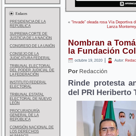
Enlaces
PRESIDENCIA DE LA
«
“Invade” oleada rosa Vía Deportiva 
REPÚBLICA
Lanza Monterrey
SUPREMA CORTE DE
JUSTICIA DE LA NACIÓN
Nombran a Tomás
CONGRESO DE LA UNIÓN
la Fundación Col
CONSEJO DE LA
JUDICATURA FEDERAL
|
octubre 19, 2020
Autor:
Redac
TRIBUNAL ELECTORAL
DEL PODER JUDICIAL DE
Por
Redacción
LA FEDERACIÓN
Rinde protesta a
INSTITUTO FEDERAL
ELECTORAL
del PRI Heriberto 
TRIBUNAL ESTATAL
ELECTORAL DE NUEVO
LEÓN
PROCURADURÍA
GENERAL DE LA
REPÚBLICA
COMISIÓN NACIONAL DE
LOS DERECHOS
HUMANOS