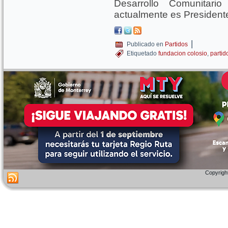
Desarrollo Comunitar
actualmente es President
|
Publicado en
Partidos
Etiquetado
fundacion colosio
,
partid
Copyright