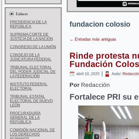
Enlaces
PRESIDENCIA DE LA
fundacion colosio
REPÚBLICA
SUPREMA CORTE DE
JUSTICIA DE LA NACIÓN
←
Entradas más antiguas
CONGRESO DE LA UNIÓN
Rinde protesta n
CONSEJO DE LA
JUDICATURA FEDERAL
Fundación Colos
TRIBUNAL ELECTORAL
DEL PODER JUDICIAL DE
|
abril 10, 2025
Autor:
Redacció
LA FEDERACIÓN
Por
Redacción
INSTITUTO FEDERAL
ELECTORAL
Fortalece PRI su 
TRIBUNAL ESTATAL
ELECTORAL DE NUEVO
LEÓN
PROCURADURÍA
GENERAL DE LA
REPÚBLICA
COMISIÓN NACIONAL DE
LOS DERECHOS
HUMANOS