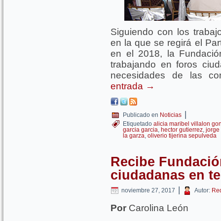
Siguiendo con los trabajo
en la que se regirá el Par
en el 2018, la Fundaci
trabajando en foros ciu
necesidades de las c
entrada
→
|
Publicado en
Noticias
Etiquetado
alicia maribel villalon go
garcia garcia
,
hector gutierrez
,
jorge
la garza
,
oliverio tijerina sepulveda
Recibe Fundació
ciudadanas en t
|
noviembre 27, 2017
Autor:
Re
Por
Carolina León