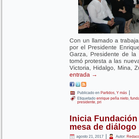
Con un llamado a trabajar
por el Presidente Enriqu
Garza, Presidente de l
tomó protesta a las nueva
Victoria, Hidalgo, Mina,
entrada
→
|
Publicado en
Partidos
,
Y más
Etiquetado
enrique peña nieto
,
fund
presidente
,
pri
Inicia Fundació
mesa de diálogo
|
agosto 21, 2017
Autor:
Redacc