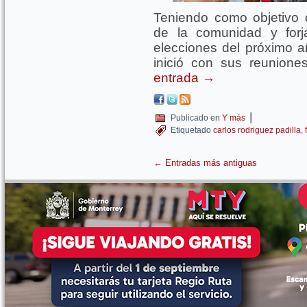
Teniendo como objetivo 
de la comunidad y forj
elecciones del próximo 
inició con sus reunione
entrada
→
|
Publicado en
Y más
Etiquetado
carlos rodriguez padilla
,
←
Entradas más antiguas