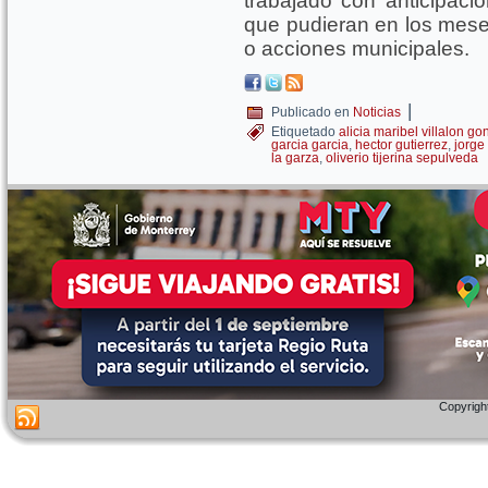
trabajado con anticipació
que pudieran en los mese
o acciones municipales.
|
Publicado en
Noticias
Etiquetado
alicia maribel villalon go
garcia garcia
,
hector gutierrez
,
jorge
la garza
,
oliverio tijerina sepulveda
Copyright