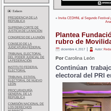
Enlaces
PRESIDENCIA DE LA
«
Invita CEDHNL al Segundo Festival
REPÚBLICA
Ana
SUPREMA CORTE DE
JUSTICIA DE LA NACIÓN
Plantea Fundació
CONGRESO DE LA UNIÓN
rubro de Movili
CONSEJO DE LA
JUDICATURA FEDERAL
|
diciembre 4, 2017
Autor:
Reda
TRIBUNAL ELECTORAL
DEL PODER JUDICIAL DE
Por
Carolina León
LA FEDERACIÓN
Continúan trabajo
INSTITUTO FEDERAL
ELECTORAL
electoral del PRI 
TRIBUNAL ESTATAL
ELECTORAL DE NUEVO
LEÓN
PROCURADURÍA
GENERAL DE LA
REPÚBLICA
COMISIÓN NACIONAL DE
LOS DERECHOS
HUMANOS