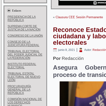
Enlaces
PRESIDENCIA DE LA
«
Clausura CEE Sesión Permanente
REPÚBLICA
SUPREMA CORTE DE
Reconoce Estado
JUSTICIA DE LA NACIÓN
ciudadana y labo
CONGRESO DE LA UNIÓN
electorales
CONSEJO DE LA
JUDICATURA FEDERAL
|
junio 8, 2021
Autor:
Redacció
TRIBUNAL ELECTORAL
DEL PODER JUDICIAL DE
Por
Redacción
LA FEDERACIÓN
INSTITUTO FEDERAL
Asegura Gobern
ELECTORAL
proceso de transi
TRIBUNAL ESTATAL
ELECTORAL DE NUEVO
LEÓN
PROCURADURÍA
GENERAL DE LA
REPÚBLICA
COMISIÓN NACIONAL DE
LOS DERECHOS
HUMANOS