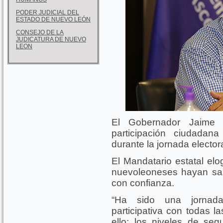
PODER JUDICIAL DEL
ESTADO DE NUEVO LEÓN
CONSEJO DE LA
JUDICATURA DE NUEVO
LEON
El Gobernador Jaime 
participación ciudadan
durante la jornada electo
El Mandatario estatal elo
nuevoleoneses hayan salid
con confianza.
“Ha sido una jornad
participativa con todas l
ello; los niveles de seg