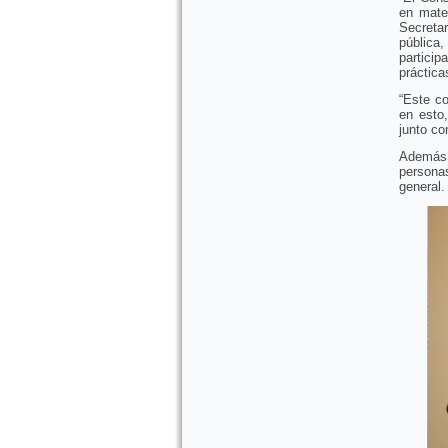
en mate
Secretar
pública
particip
práctica
“Este co
en esto,
junto con
Además,
persona
general.