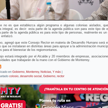
ste no es que establezca algún programa o algunas colonias aislados, qu
 integral, es decir: esta parte de la agenda pública son para este tipo de 
a parte de la agenda pública es para este tipo de personas, realmente es un
, enfatizó.
mo, agregó que este Consejo Rector en materia de Desarrollo Humano será e
s que se instalaran en distintas áreas para apoyar a la administración municip
s para el bienestar de los regiomontanos.
jo estará integrado por el Alcalde y 20 miembros de empresas, asociacione
sidades que trabajarán de la mano con el Gobierno de Monterrey.
icado en
Gobierno
,
Monterrey
,
Noticias
,
Y más
|
uetado
colosio
,
desarrollo social
,
Gobierno
,
rector