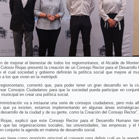
in de mejorar el bienestar de todos los regiomontanos, el Alcalde de Monter
Colosio Riojas presentó la creación de un Consejo Rector para el Desarroll
 el cual sociedad y gobierno definirán la política social que mejore al mu
e a los que viven en la metrópoli.
 regiomontano, comentó que, para poder tener un gran desarrollo en la ci
rear Consejos Ciudadanos para que la sociedad pueda participar en conjunt
 municipal en crear una política social.
ministración va a instaurar una serie de consejos ciudadanos, pero más al
s que ya existen, estamos implementando en algunas áreas estratégicas
 desarrollo de la ciudad y de su gente, como la Creación del Consejo Rector”, 
 Riojas, explicó que este Consejo Rector para el Desarrollo Humano ti
to que las organizaciones sociales, las universidades, las empresas y el 
en conjunto la agenda en materia de desarrollo social.
ejo tiene como propósito principal el convenir para definir cuál es la agend