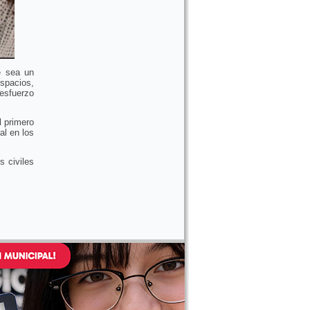
e sea un
espacios,
 esfuerzo
l primero
al en los
s civiles