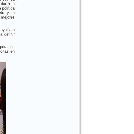
dar a la
 política
etu y la
s mejores
muy claro
a definir
para las
sonas en