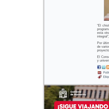
“El chi
programa
esta otr
integral”
Por últi
de vario
proyecto
El Conse
y univer
Publ
Etiq