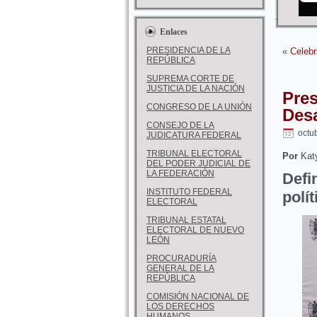
Enlaces
PRESIDENCIA DE LA
«
Celebr
REPÚBLICA
SUPREMA CORTE DE
JUSTICIA DE LA NACIÓN
Pres
CONGRESO DE LA UNIÓN
Des
CONSEJO DE LA
octu
JUDICATURA FEDERAL
TRIBUNAL ELECTORAL
Por
Katy
DEL PODER JUDICIAL DE
LA FEDERACIÓN
Defi
INSTITUTO FEDERAL
polít
ELECTORAL
TRIBUNAL ESTATAL
ELECTORAL DE NUEVO
LEÓN
PROCURADURÍA
GENERAL DE LA
REPÚBLICA
COMISIÓN NACIONAL DE
LOS DERECHOS
HUMANOS