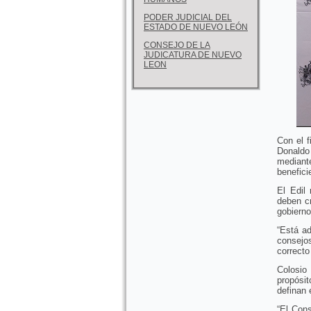
PODER JUDICIAL DEL
ESTADO DE NUEVO LEÓN
CONSEJO DE LA
JUDICATURA DE NUEVO
LEON
Con el f
Donaldo 
mediante
benefici
El Edil
deben c
gobierno
“Está ad
consejo
correcto
Colosio
propósi
definan 
“El Cons