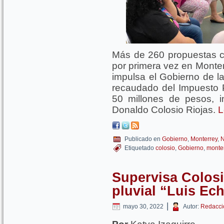
Más de 260 propuestas ci
por primera vez en Monter
impulsa el Gobierno de la
recaudado del Impuesto 
50 millones de pesos, i
Donaldo Colosio Riojas.
L
Publicado en
Gobierno
,
Monterrey
,
N
Etiquetado
colosio
,
Gobierno
,
monte
Supervisa Colosi
pluvial “Luis Ech
|
mayo 30, 2022
Autor:
Redacci