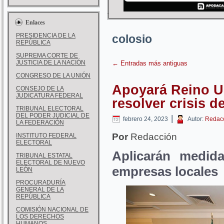
Enlaces
PRESIDENCIA DE LA
colosio
REPÚBLICA
SUPREMA CORTE DE
JUSTICIA DE LA NACIÓN
←
Entradas más antiguas
CONGRESO DE LA UNIÓN
Apoyará Reino U
CONSEJO DE LA
JUDICATURA FEDERAL
resolver crisis d
TRIBUNAL ELECTORAL
DEL PODER JUDICIAL DE
|
febrero 24, 2023
Autor:
Redac
LA FEDERACIÓN
Por
Redacción
INSTITUTO FEDERAL
ELECTORAL
Aplicarán medida
TRIBUNAL ESTATAL
ELECTORAL DE NUEVO
empresas locales
LEÓN
PROCURADURÍA
GENERAL DE LA
REPÚBLICA
COMISIÓN NACIONAL DE
LOS DERECHOS
HUMANOS