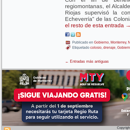
regiomontanas, el Alcald
Riojas supervisó la con
Echeverría” de las Coloni
el resto de esta entrada
Publicado en
Gobierno
,
Monterrey
,
N
Etiquetado
colosio
,
drenaje
,
Gobier
←
Entradas más antiguas
Copyright