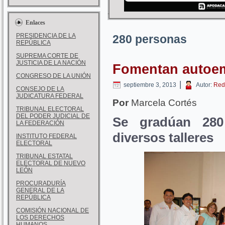
Enlaces
PRESIDENCIA DE LA
280 personas
REPÚBLICA
SUPREMA CORTE DE
JUSTICIA DE LA NACIÓN
Fomentan autoe
CONGRESO DE LA UNIÓN
|
septiembre 3, 2013
Autor:
Red
CONSEJO DE LA
JUDICATURA FEDERAL
Por
Marcela Cortés
TRIBUNAL ELECTORAL
DEL PODER JUDICIAL DE
Se gradúan 28
LA FEDERACIÓN
diversos talleres
INSTITUTO FEDERAL
ELECTORAL
TRIBUNAL ESTATAL
ELECTORAL DE NUEVO
LEÓN
PROCURADURÍA
GENERAL DE LA
REPÚBLICA
COMISIÓN NACIONAL DE
LOS DERECHOS
HUMANOS