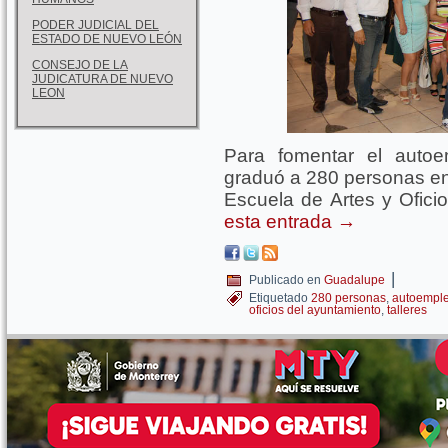
PODER JUDICIAL DEL
ESTADO DE NUEVO LEÓN
CONSEJO DE LA
JUDICATURA DE NUEVO
LEON
Para fomentar el autoe
graduó a 280 personas en l
Escuela de Artes y Ofici
esta entrada
→
|
Publicado en
Guadalupe
Etiquetado
280 personas
,
autoempl
oficios del ayuntamiento
,
talleres