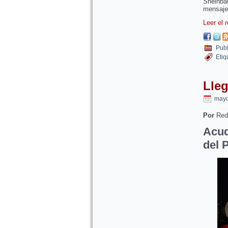
Sheinba
mensaje
Leer el 
Publ
Etiq
Lle
mayo
Por
Red
Acud
del 