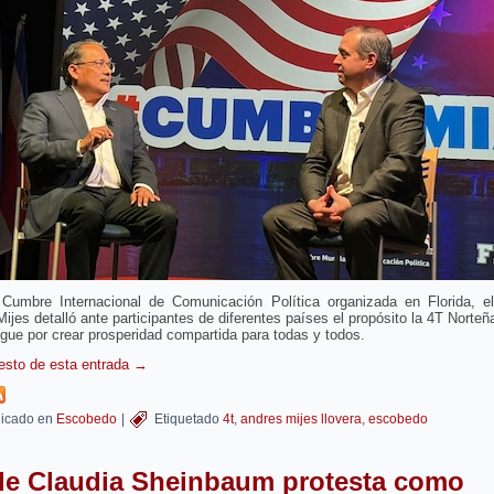
Cumbre Internacional de Comunicación Política organizada en Florida, el
ijes detalló ante participantes de diferentes países el propósito la 4T Norteña
ngue por crear prosperidad compartida para todas y todos.
resto de esta entrada
→
icado en
Escobedo
|
Etiquetado
4t
,
andres mijes llovera
,
escobedo
de Claudia Sheinbaum protesta como