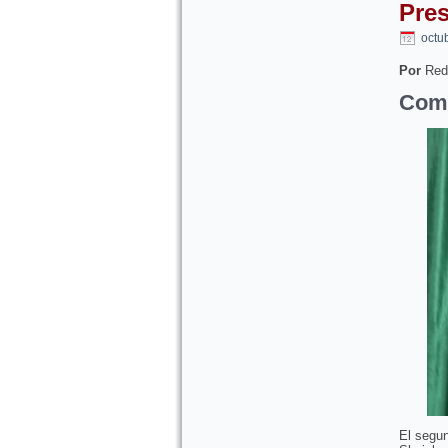
Pres
octu
Por
Red
Comi
El segun