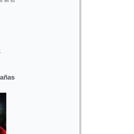
do en su
z
pañas