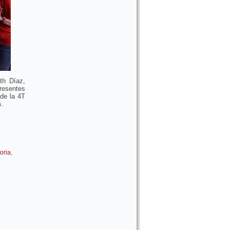
th Díaz,
presentes
 de la 4T
s.
oria
,