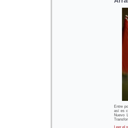
Arra
Entre po
así es 
Nuevo L
Transfo
Leer el 