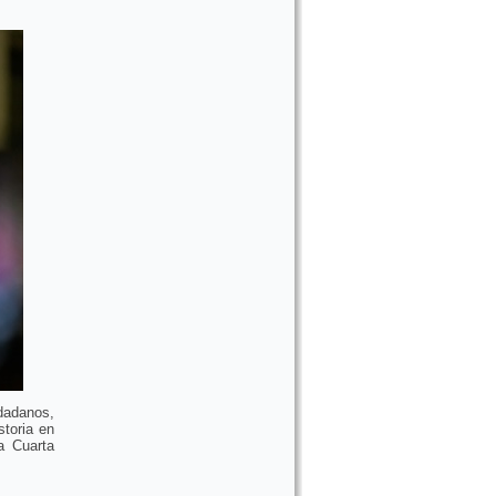
udadanos,
toria en
a Cuarta