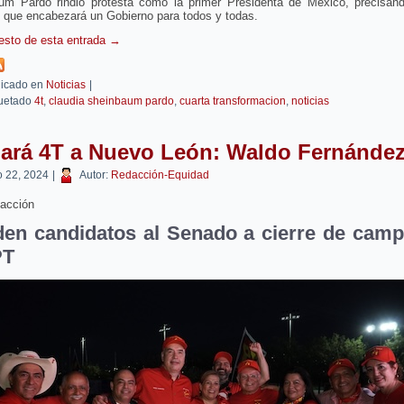
um Pardo rindió protesta como la primer Presidenta de México, precisan
 que encabezará un Gobierno para todos y todas.
resto de esta entrada
→
icado en
Noticias
|
uetado
4t
,
claudia sheinbaum pardo
,
cuarta transformacion
,
noticias
gará 4T a Nuevo León: Waldo Fernánde
 22, 2024
|
Autor:
Redacción-Equidad
acción
en candidatos al Senado a cierre de cam
PT