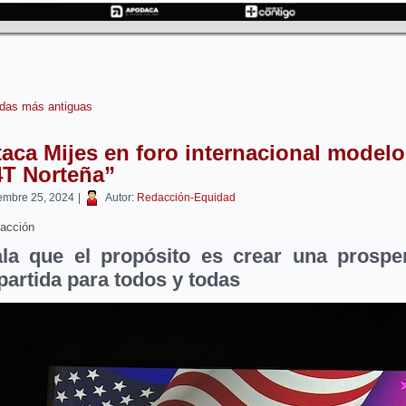
das más antiguas
aca Mijes en foro internacional modelo
4T Norteña”
embre 25, 2024
|
Autor:
Redacción-Equidad
acción
la que el propósito es crear una prospe
artida para todos y todas