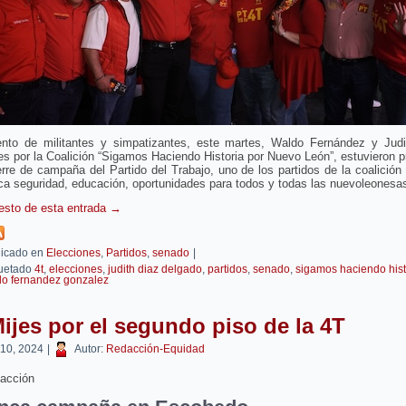
ento de militantes y simpatizantes, este martes, Waldo Fernández y Judi
es por la Coalición “Sigamos Haciendo Historia por Nuevo León”, estuvieron 
erre de campaña del Partido del Trabajo, uno de los partidos de la coalición
a seguridad, educación, oportunidades para todos y todas las nuevoleonesa
resto de esta entrada
→
icado en
Elecciones
,
Partidos
,
senado
|
uetado
4t
,
elecciones
,
judith diaz delgado
,
partidos
,
senado
,
sigamos haciendo hist
o fernandez gonzalez
ijes por el segundo piso de la 4T
 10, 2024
|
Autor:
Redacción-Equidad
acción