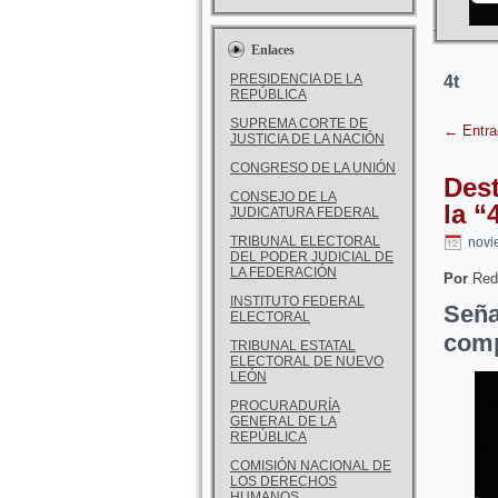
Enlaces
PRESIDENCIA DE LA
4t
REPÚBLICA
SUPREMA CORTE DE
←
Entra
JUSTICIA DE LA NACIÓN
CONGRESO DE LA UNIÓN
Dest
CONSEJO DE LA
la “
JUDICATURA FEDERAL
TRIBUNAL ELECTORAL
novi
DEL PODER JUDICIAL DE
LA FEDERACIÓN
Por
Red
INSTITUTO FEDERAL
Seña
ELECTORAL
comp
TRIBUNAL ESTATAL
ELECTORAL DE NUEVO
LEÓN
PROCURADURÍA
GENERAL DE LA
REPÚBLICA
COMISIÓN NACIONAL DE
LOS DERECHOS
HUMANOS