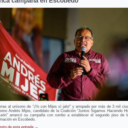
nca campaña en Escobedo
rras al unísono de “¡Yo con Mijes sí jalo!” y arropado por más de 3 mil ci
como Andrés Mijes, candidato de la Coalición “Juntos Sigamos Haciendo His
eón” arrancó su campaña con rumbo a establecer el segundo piso de l
rmación en Escobedo.
resto de esta entrada
→