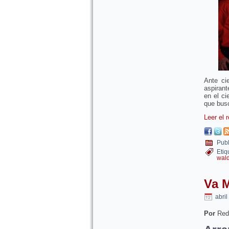
Ante ci
aspirant
en el ci
que busc
Leer el 
Publ
Etiq
wald
Va M
abril
Por
Red