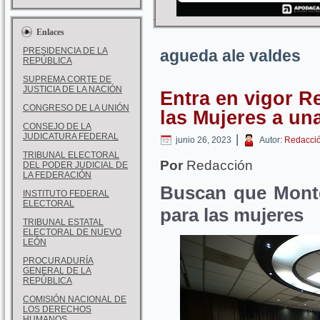
Enlaces
PRESIDENCIA DE LA
agueda ale valdes
REPÚBLICA
SUPREMA CORTE DE
JUSTICIA DE LA NACIÓN
Entra en vigor 
CONGRESO DE LA UNIÓN
las Mujeres a una
CONSEJO DE LA
JUDICATURA FEDERAL
|
junio 26, 2023
Autor:
Redacci
TRIBUNAL ELECTORAL
Por
Redacción
DEL PODER JUDICIAL DE
LA FEDERACIÓN
Buscan que Monte
INSTITUTO FEDERAL
ELECTORAL
para las mujeres
TRIBUNAL ESTATAL
ELECTORAL DE NUEVO
LEÓN
PROCURADURÍA
GENERAL DE LA
REPÚBLICA
COMISIÓN NACIONAL DE
LOS DERECHOS
HUMANOS