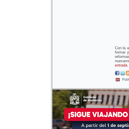
Con la a
formar p
reformas
nuevamen
entrada
Publ