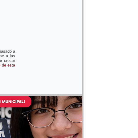
 pasado a
ase a las
er crecer
o de esta