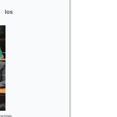
 los
ractores,