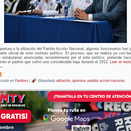
pertura a la afiliación del Partido Acción Nacional, algunos funcionarios han
arte oficial de este instituto político. El proceso, que se realiza ya con b
 estatutarias anunciadas recientemente por el ente político, pretende hac
te el padrón que sufrió una considerable baja durante el 2012.
Leer el rest
→
icado en
Partidos
|
Etiquetado
afiliación
,
apertura
,
partido accion nacional