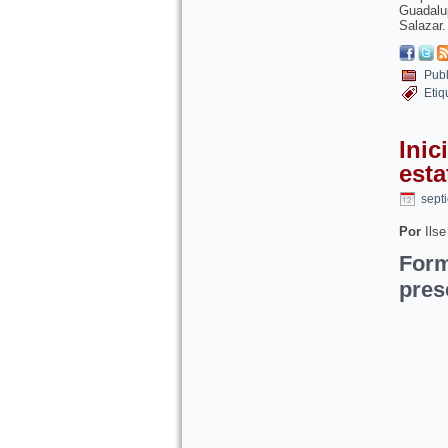
Guadalup
Salazar
Publ
Etiq
Inic
esta
sept
Por
Ilse
For
pres