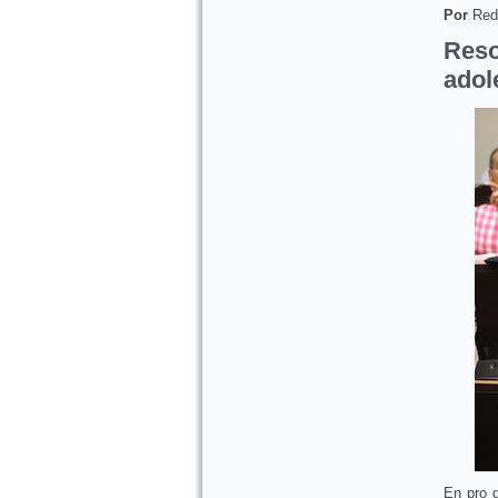
Por
Red
Res
adol
En pro d