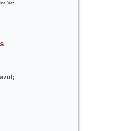
tina Díaz
os
zul;