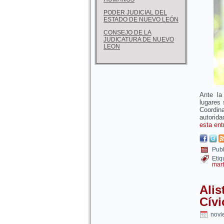
PODER JUDICIAL DEL
ESTADO DE NUEVO LEÓN
CONSEJO DE LA
JUDICATURA DE NUEVO
LEON
Ante la
lugares 
Coordin
autorida
esta en
Publ
Etiq
mart
Alis
Cív
novi