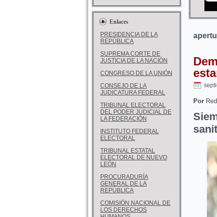
Enlaces
PRESIDENCIA DE LA
apertu
REPÚBLICA
SUPREMA CORTE DE
Dem
JUSTICIA DE LA NACIÓN
esta
CONGRESO DE LA UNIÓN
sept
CONSEJO DE LA
JUDICATURA FEDERAL
Por
Red
TRIBUNAL ELECTORAL
DEL PODER JUDICIAL DE
Sie
LA FEDERACIÓN
sani
INSTITUTO FEDERAL
ELECTORAL
TRIBUNAL ESTATAL
ELECTORAL DE NUEVO
LEÓN
PROCURADURÍA
GENERAL DE LA
REPÚBLICA
COMISIÓN NACIONAL DE
LOS DERECHOS
HUMANOS