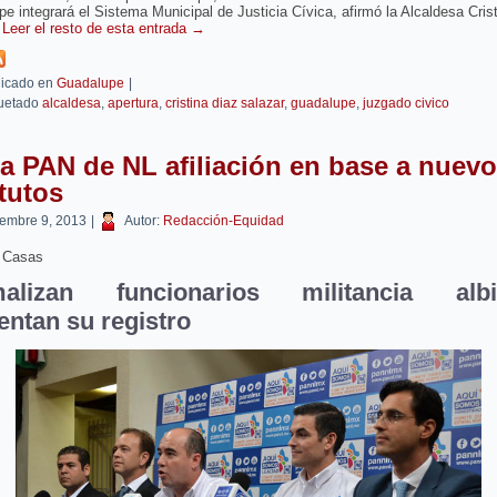
e integrará el Sistema Municipal de Justicia Cívica, afirmó la Alcaldesa Cris
.
Leer el resto de esta entrada
→
icado en
Guadalupe
|
uetado
alcaldesa
,
apertura
,
cristina diaz salazar
,
guadalupe
,
juzgado civico
ia PAN de NL afiliación en base a nuev
tutos
iembre 9, 2013
|
Autor:
Redacción-Equidad
 Casas
malizan funcionarios militancia albia
entan su registro