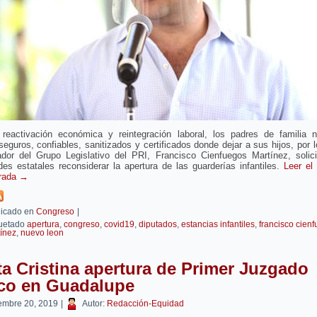
 reactivación económica y reintegración laboral, los padres de familia n
seguros, confiables, sanitizados y certificados donde dejar a sus hijos, por l
ador del Grupo Legislativo del PRI, Francisco Cienfuegos Martínez, solici
des estatales reconsiderar la apertura de las guarderías infantiles.
Leer el
trada
→
icado en
Congreso
|
uetado
apertura
,
congreso
,
covid19
,
diputados
,
estancias infantiles
,
francisco cien
ínez
,
nuevo leon
ta Cristina apertura de Primer Juzgado
ico en Guadalupe
embre 20, 2019
|
Autor:
Redacción-Equidad