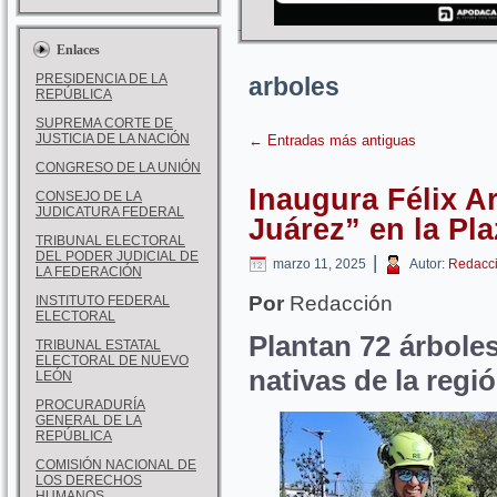
Enlaces
PRESIDENCIA DE LA
arboles
REPÚBLICA
SUPREMA CORTE DE
JUSTICIA DE LA NACIÓN
←
Entradas más antiguas
CONGRESO DE LA UNIÓN
Inaugura Félix A
CONSEJO DE LA
JUDICATURA FEDERAL
Juárez” en la Pla
TRIBUNAL ELECTORAL
DEL PODER JUDICIAL DE
|
marzo 11, 2025
Autor:
Redacc
LA FEDERACIÓN
Por
Redacción
INSTITUTO FEDERAL
ELECTORAL
Plantan 72 árboles
TRIBUNAL ESTATAL
ELECTORAL DE NUEVO
nativas de la regi
LEÓN
PROCURADURÍA
GENERAL DE LA
REPÚBLICA
COMISIÓN NACIONAL DE
LOS DERECHOS
HUMANOS