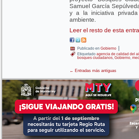
Samuel García Sepúlveda 
y a la iniciativa privad
ambiente.
Leer el resto de esta ent
|
Publicado en
Gobierno
Etiquetado
agencia de calidad del a
bosques ciudadanos
,
Gobierno
,
med
←
Entradas más antiguas