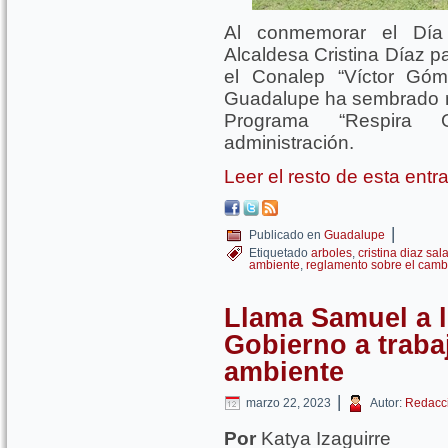
Al conmemorar el Día
Alcaldesa Cristina Díaz pa
el Conalep “Víctor Gó
Guadalupe ha sembrado má
Programa “Respira G
administración.
Leer el resto de esta ent
|
Publicado en
Guadalupe
Etiquetado
arboles
,
cristina diaz sal
ambiente
,
reglamento sobre el cambi
Llama Samuel a l
Gobierno a traba
ambiente
|
marzo 22, 2023
Autor:
Redacc
Por
Katya Izaguirre