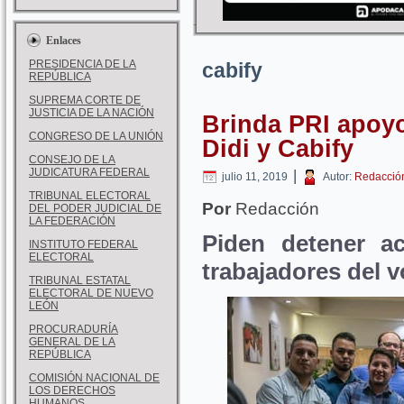
Enlaces
PRESIDENCIA DE LA
cabify
REPÚBLICA
SUPREMA CORTE DE
JUSTICIA DE LA NACIÓN
Brinda PRI apoyo
CONGRESO DE LA UNIÓN
Didi y Cabify
CONSEJO DE LA
JUDICATURA FEDERAL
|
julio 11, 2019
Autor:
Redacció
TRIBUNAL ELECTORAL
Por
Redacción
DEL PODER JUDICIAL DE
LA FEDERACIÓN
Piden detener ac
INSTITUTO FEDERAL
ELECTORAL
trabajadores del v
TRIBUNAL ESTATAL
ELECTORAL DE NUEVO
LEÓN
PROCURADURÍA
GENERAL DE LA
REPÚBLICA
COMISIÓN NACIONAL DE
LOS DERECHOS
HUMANOS