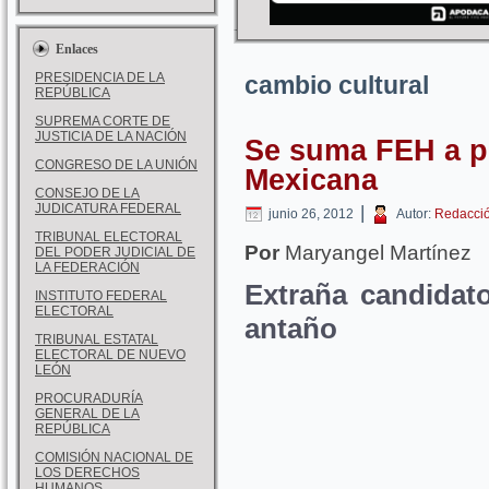
Enlaces
PRESIDENCIA DE LA
cambio cultural
REPÚBLICA
SUPREMA CORTE DE
JUSTICIA DE LA NACIÓN
Se suma FEH a p
CONGRESO DE LA UNIÓN
Mexicana
CONSEJO DE LA
JUDICATURA FEDERAL
|
junio 26, 2012
Autor:
Redacci
TRIBUNAL ELECTORAL
Por
Maryangel Martínez
DEL PODER JUDICIAL DE
LA FEDERACIÓN
Extraña candidat
INSTITUTO FEDERAL
ELECTORAL
antaño
TRIBUNAL ESTATAL
ELECTORAL DE NUEVO
LEÓN
PROCURADURÍA
GENERAL DE LA
REPÚBLICA
COMISIÓN NACIONAL DE
LOS DERECHOS
HUMANOS