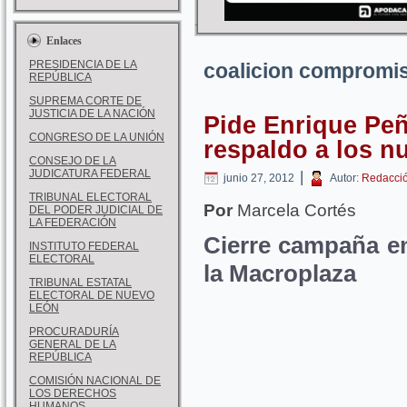
Enlaces
PRESIDENCIA DE LA
coalicion compromi
REPÚBLICA
SUPREMA CORTE DE
JUSTICIA DE LA NACIÓN
Pide Enrique Peñ
CONGRESO DE LA UNIÓN
respaldo a los n
CONSEJO DE LA
JUDICATURA FEDERAL
|
junio 27, 2012
Autor:
Redacci
TRIBUNAL ELECTORAL
Por
Marcela Cortés
DEL PODER JUDICIAL DE
LA FEDERACIÓN
Cierre campaña en
INSTITUTO FEDERAL
ELECTORAL
la Macroplaza
TRIBUNAL ESTATAL
ELECTORAL DE NUEVO
LEÓN
PROCURADURÍA
GENERAL DE LA
REPÚBLICA
COMISIÓN NACIONAL DE
LOS DERECHOS
HUMANOS