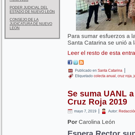
PODER JUDICIAL DEL
ESTADO DE NUEVO LEÓN
CONSEJO DE LA
JUDICATURA DE NUEVO
LEON
Para sumar esfuerzos a l
Santa Catarina se unió a l
Leer el resto de esta ent
|
Publicado en
Santa Catarina
Etiquetado
colecta anual
,
cruz roja
,
Se suma UANL a 
Cruz Roja 2019
|
mayo 7, 2019
Autor:
Redacció
Por
Carolina León
Espera Rector sup