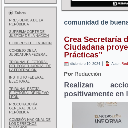
Enlaces
PRESIDENCIA DE LA
comunidad de buena
REPÚBLICA
SUPREMA CORTE DE
JUSTICIA DE LA NACIÓN
Crea Secretaría 
CONGRESO DE LA UNIÓN
Ciudadana proye
CONSEJO DE LA
Prácticas”
JUDICATURA FEDERAL
TRIBUNAL ELECTORAL
|
diciembre 10, 2024
Autor:
Red
DEL PODER JUDICIAL DE
LA FEDERACIÓN
Por
Redacción
INSTITUTO FEDERAL
ELECTORAL
Realizan acc
TRIBUNAL ESTATAL
positivamente en
ELECTORAL DE NUEVO
LEÓN
PROCURADURÍA
GENERAL DE LA
REPÚBLICA
COMISIÓN NACIONAL DE
LOS DERECHOS
HUMANOS