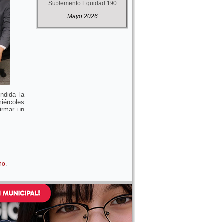
Suplemento Equidad 190
Mayo 2026
ndida la
iércoles
firmar un
no
,