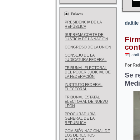
Enlaces
PRESIDENCIA DE LA
daltile
REPÚBLICA
SUPREMA CORTE DE
Firm
JUSTICIA DE LA NACIÓN
con
CONGRESO DE LA UNIÓN
abril
CONSEJO DE LA
JUDICATURA FEDERAL
Por
Red
TRIBUNAL ELECTORAL
DEL PODER JUDICIAL DE
Se r
LA FEDERACIÓN
Medi
INSTITUTO FEDERAL
ELECTORAL
TRIBUNAL ESTATAL
ELECTORAL DE NUEVO
LEÓN
PROCURADURÍA
GENERAL DE LA
REPÚBLICA
COMISIÓN NACIONAL DE
LOS DERECHOS
HUMANOS