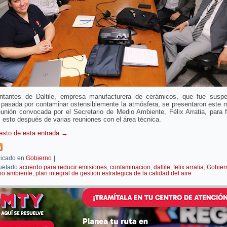
ntantes de Daltile, empresa manufacturera de cerámicos, que fue suspe
pasada por contaminar ostensiblemente la atmósfera, se presentaron este m
unión convocada por el Secretario de Medio Ambiente, Félix Arratia, para 
 esto después de varias reuniones con el área técnica.
resto de esta entrada
→
icado en
Gobierno
|
uetado
acuerdo para reducir emisiones
,
contaminacion
,
daltile
,
felix arratia
,
Gobier
io ambiente
,
plan integral de gestion estrategica de la calidad del aire