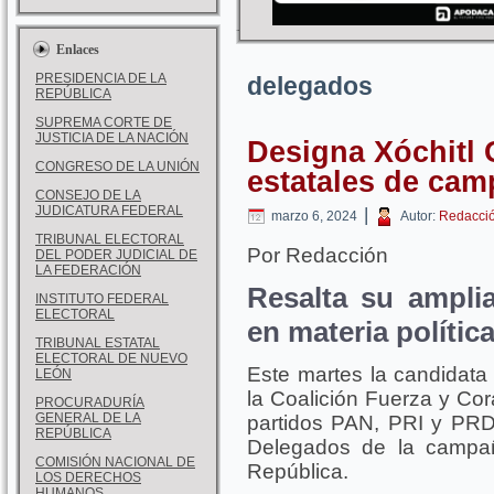
Enlaces
PRESIDENCIA DE LA
delegados
REPÚBLICA
SUPREMA CORTE DE
JUSTICIA DE LA NACIÓN
Designa Xóchitl 
CONGRESO DE LA UNIÓN
estatales de ca
CONSEJO DE LA
JUDICATURA FEDERAL
|
marzo 6, 2024
Autor:
Redacci
TRIBUNAL ELECTORAL
Por Redacción
DEL PODER JUDICIAL DE
LA FEDERACIÓN
Resalta su amplia
INSTITUTO FEDERAL
ELECTORAL
en materia polític
TRIBUNAL ESTATAL
ELECTORAL DE NUEVO
Este martes la candidata 
LEÓN
la Coalición Fuerza y Co
PROCURADURÍA
GENERAL DE LA
partidos PAN, PRI y PRD
REPÚBLICA
Delegados de la campañ
COMISIÓN NACIONAL DE
República.
LOS DERECHOS
HUMANOS