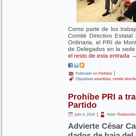
Como parte de los trabajo
Comité Directivo Estata
Ordinaria, el PRI de Mon
de Delegados en la sede es
el resto de esta entrada
|
Publicado en
Partidos
Etiquetado
asamblea
,
comite directiv
Prohíbe PRI a tra
Partido
|
julio 4, 2016
Autor:
Redacción
Advierte César Ca
dados de baja del