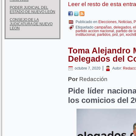
Leer el resto de esta ent
PODER JUDICIAL DEL
ESTADO DE NUEVO LEÓN
CONSEJO DE LA
Publicado en
Elecciones
,
Noticias
,
P
JUDICATURA DE NUEVO
Etiquetado
campañas
,
delegados
,
e
LEON
partido accion nacional
,
partido de l
institucional
,
partidos
,
prd
,
pri
,
xochit
Toma Alejandro 
Delegados del Co
|
octubre 7, 2020
Autor:
Redacc
Por
Redacción
Pide líder naciona
los comicios del 