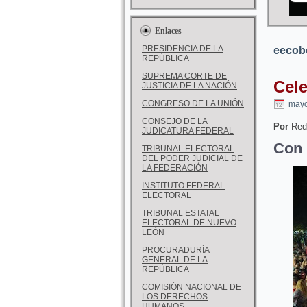
Enlaces
PRESIDENCIA DE LA
eecob
REPÚBLICA
SUPREMA CORTE DE
Cel
JUSTICIA DE LA NACIÓN
CONGRESO DE LA UNIÓN
mayo
CONSEJO DE LA
Por
Red
JUDICATURA FEDERAL
Con 
TRIBUNAL ELECTORAL
DEL PODER JUDICIAL DE
LA FEDERACIÓN
INSTITUTO FEDERAL
ELECTORAL
TRIBUNAL ESTATAL
ELECTORAL DE NUEVO
LEÓN
PROCURADURÍA
GENERAL DE LA
REPÚBLICA
COMISIÓN NACIONAL DE
LOS DERECHOS
HUMANOS