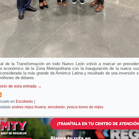
tal de la Transformación en todo Nuevo León volvió a marcar un preceden
llo económico de la Zona Metropolitana con la inauguración de la nueva suc
considerada la más grande de América Latina y resultado de una inversión s
millones de dólares.
resto de esta entrada
→
icado en
Escobedo
|
uetado
andres mijes llovera
,
eecobedo
,
yesica torres de mijes