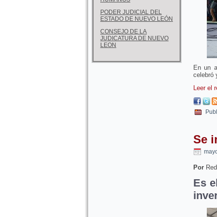
PODER JUDICIAL DEL
ESTADO DE NUEVO LEÓN
CONSEJO DE LA
JUDICATURA DE NUEVO
LEON
En un a
celebró 
Leer el 
Publ
Se 
mayo
Por
Red
Es e
inve