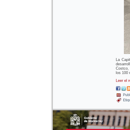
La Capi
desarro
Costco, 
los 100 
Leer el 
Publ
Etiq