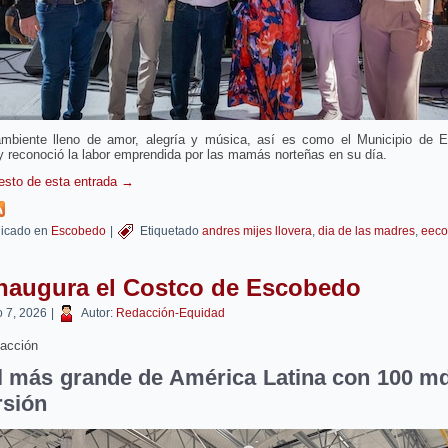
mbiente lleno de amor, alegría y música, así es como el Municipio de 
y reconoció la labor emprendida por las mamás norteñas en su día.
resto de esta entrada
→
icado en
Escobedo
|
Etiquetado
andres mijes llovera
,
dia de las madres
,
eec
inaugura el Costco de Escobedo
 7, 2026
|
Autor:
Redacción-Equidad
acción
l más grande de América Latina con 100 m
rsión