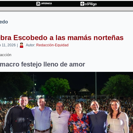
edo
ebra Escobedo a las mamás norteñas
 11, 2026
|
Autor:
Redacción-Equidad
acción
macro festejo lleno de amor