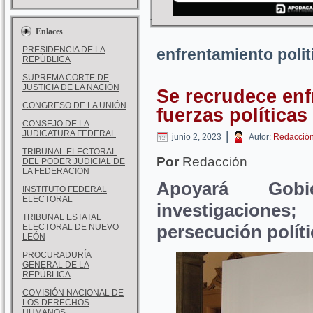
Enlaces
PRESIDENCIA DE LA
enfrentamiento polit
REPÚBLICA
SUPREMA CORTE DE
JUSTICIA DE LA NACIÓN
Se recrudece enf
CONGRESO DE LA UNIÓN
fuerzas políticas
CONSEJO DE LA
JUDICATURA FEDERAL
|
junio 2, 2023
Autor:
Redacció
TRIBUNAL ELECTORAL
Por
Redacción
DEL PODER JUDICIAL DE
LA FEDERACIÓN
Apoyará Go
INSTITUTO FEDERAL
ELECTORAL
investigacione
TRIBUNAL ESTATAL
persecución políti
ELECTORAL DE NUEVO
LEÓN
PROCURADURÍA
GENERAL DE LA
REPÚBLICA
COMISIÓN NACIONAL DE
LOS DERECHOS
HUMANOS