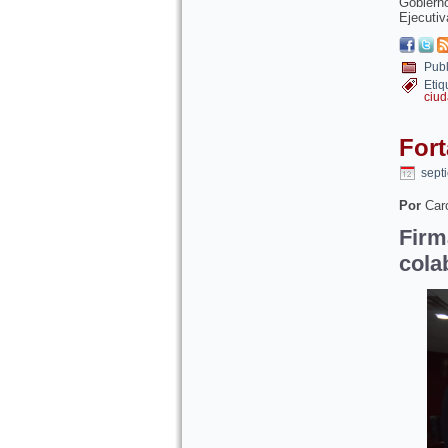
Gobiern
Ejecutiv
Publ
Etiq
ciu
Fort
sept
Por
Caro
Fir
cola