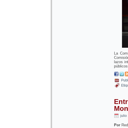
La Comi
Comisión
lazos in
públicos
Publ
Etiq
Entr
Mon
julio
Por
Red