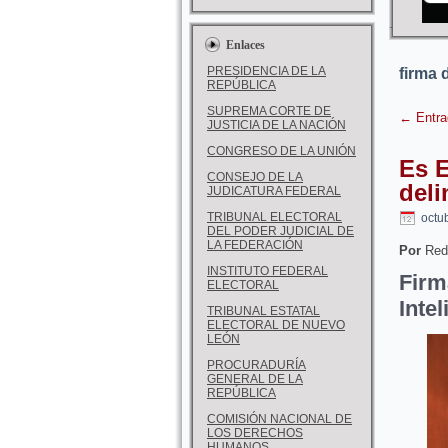
Enlaces
PRESIDENCIA DE LA
firma 
REPÚBLICA
SUPREMA CORTE DE
←
Entra
JUSTICIA DE LA NACIÓN
CONGRESO DE LA UNIÓN
Es 
CONSEJO DE LA
deli
JUDICATURA FEDERAL
TRIBUNAL ELECTORAL
octu
DEL PODER JUDICIAL DE
LA FEDERACIÓN
Por
Red
INSTITUTO FEDERAL
Fir
ELECTORAL
Inte
TRIBUNAL ESTATAL
ELECTORAL DE NUEVO
LEÓN
PROCURADURÍA
GENERAL DE LA
REPÚBLICA
COMISIÓN NACIONAL DE
LOS DERECHOS
HUMANOS