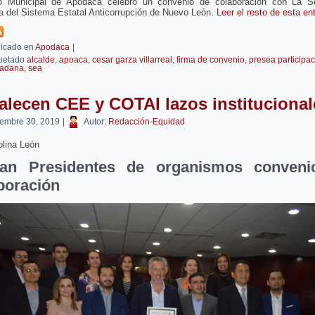
o Municipal de Apodaca celebró un convenio de colaboración con La Se
a del Sistema Estatal Anticorrupción de Nuevo León.
Leer el resto de esta e
icado en
Apodaca
|
uetado
alcalde
,
apoaca
,
cesar garza villarreal
,
firma de convenio
,
presea participa
dadana
,
sea
alecen CEE y COTAI lazos institucional
iembre 30, 2019
|
Autor:
Redacción-Equidad
lina León
man Presidentes de organismos conveni
boración