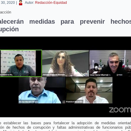
o 30, 2020
|
Autor:
Redacción-Equidad
acción
talecerán medidas para prevenir hecho
upción
e establecer las bases para fortalecer la adopción de medidas orienta
ión de hechos de corrupción y faltas administrativas de funcionarios públ