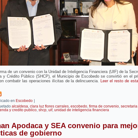
irma de un convenio con la Unidad de Inteligencia Financiera (UIF) de la Secr
a y Crédito Público (SHCP), el Municipio de Escobedo se convirtió en el pr
n combatir las operaciones ilícitas de la delincuencia.
Leer el resto de est
icado en
Escobedo
|
uetado
alcaldesa
,
clara luz flores carrales
,
escobedo
,
firma de convenio
,
secretaria
enda y credito publico
,
shcp
,
uif
,
unidad de inteligencia financiera
man Apodaca y SEA convenio para mejo
ticas de gobierno