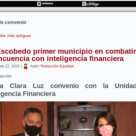
de convenio
das más antiguas
Escobedo primer municipio en combatir
ncuencia con inteligencia financiera
bre 22, 2020
|
Autor:
Redacción-Equidad
acción
ma Clara Luz convenio con la Unida
ligencia Financiera