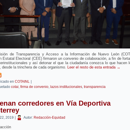
sión de Transparencia y Acceso a la Información de Nuevo León (COT
 Estatal Electoral (CEE) firmaron un convenio de colaboración, a fin de forta
terinstitucionales y así detonar el que la ciudadanía conozca lo que hacen 
, desde la trinchera de cada organismo.
Leer el resto de esta entrada
→
icado en
COTAINL
|
uetado
cotai
,
firma de convenio
,
lazos institucionales
,
transparencia
enan corredores en Vía Deportiva
terrey
 22, 2019
|
Autor:
Redacción-Equidad
acción