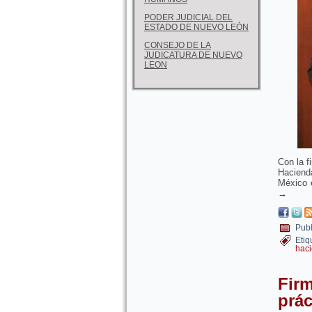
PODER JUDICIAL DEL
ESTADO DE NUEVO LEÓN
CONSEJO DE LA
JUDICATURA DE NUEVO
LEON
Con la f
Haciend
México e
→
Publ
Etiq
haci
Fir
prác