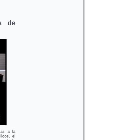
s de
das a la
icos, el