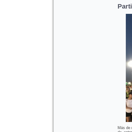
Part
Más de m