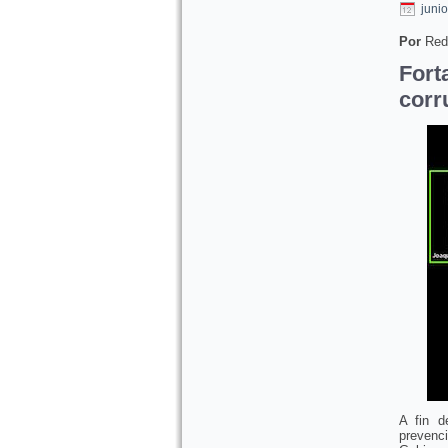
juni
Por
Red
For
corr
A fin d
prevenc