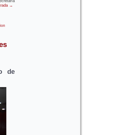
cretaría
ntrada
→
cion
es
o de