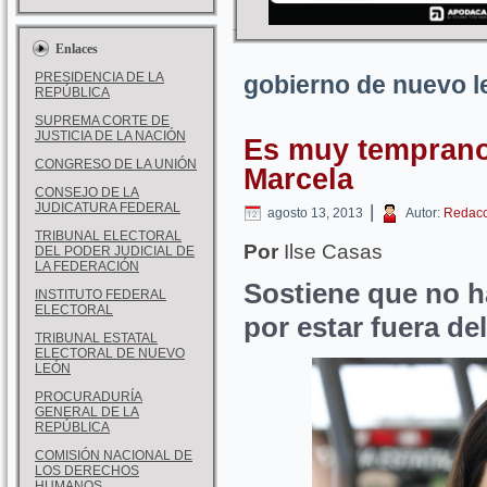
Enlaces
PRESIDENCIA DE LA
gobierno de nuevo l
REPÚBLICA
SUPREMA CORTE DE
JUSTICIA DE LA NACIÓN
Es muy temprano
CONGRESO DE LA UNIÓN
Marcela
CONSEJO DE LA
JUDICATURA FEDERAL
|
agosto 13, 2013
Autor:
Redacc
TRIBUNAL ELECTORAL
Por
Ilse Casas
DEL PODER JUDICIAL DE
LA FEDERACIÓN
Sostiene que no h
INSTITUTO FEDERAL
ELECTORAL
por estar fuera del
TRIBUNAL ESTATAL
ELECTORAL DE NUEVO
LEÓN
PROCURADURÍA
GENERAL DE LA
REPÚBLICA
COMISIÓN NACIONAL DE
LOS DERECHOS
HUMANOS