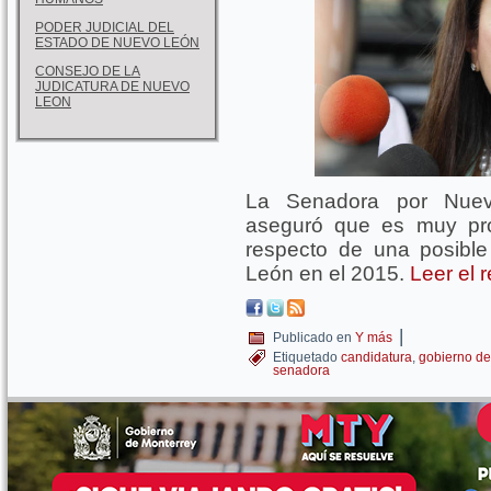
PODER JUDICIAL DEL
ESTADO DE NUEVO LEÓN
CONSEJO DE LA
JUDICATURA DE NUEVO
LEON
La Senadora por Nuevo
aseguró que es muy pro
respecto de una posibl
León en el 2015.
Leer el 
|
Publicado en
Y más
Etiquetado
candidatura
,
gobierno de
senadora