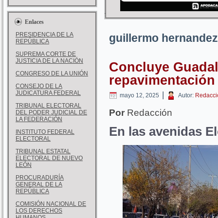
Enlaces
PRESIDENCIA DE LA
guillermo hernandez
REPÚBLICA
SUPREMA CORTE DE
JUSTICIA DE LA NACIÓN
Concluye Guadal
CONGRESO DE LA UNIÓN
repavimentación
CONSEJO DE LA
JUDICATURA FEDERAL
|
mayo 12, 2025
Autor:
Redacci
TRIBUNAL ELECTORAL
Por
Redacción
DEL PODER JUDICIAL DE
LA FEDERACIÓN
En las avenidas E
INSTITUTO FEDERAL
ELECTORAL
TRIBUNAL ESTATAL
ELECTORAL DE NUEVO
LEÓN
PROCURADURÍA
GENERAL DE LA
REPÚBLICA
COMISIÓN NACIONAL DE
LOS DERECHOS
HUMANOS