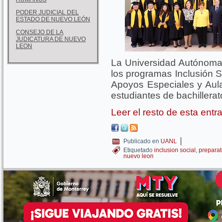
PODER JUDICIAL DEL
ESTADO DE NUEVO LEÓN
CONSEJO DE LA
JUDICATURA DE NUEVO
LEON
La Universidad Autónoma
los programas Inclusión S
Apoyos Especiales y Aula
estudiantes de bachillerat
Leer el resto de esta ent
|
Publicado en
UANL
Etiquetado
inclusion social
,
preparat
nuevo leon