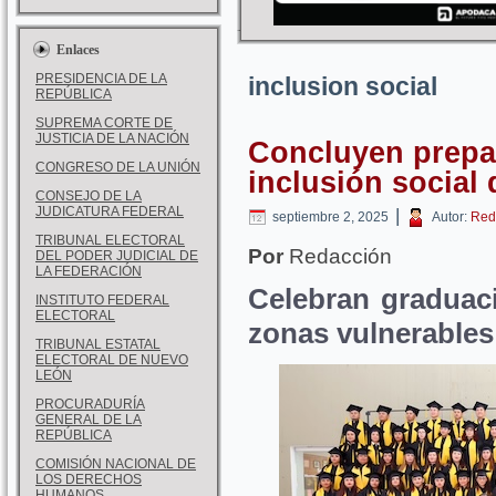
Enlaces
PRESIDENCIA DE LA
inclusion social
REPÚBLICA
SUPREMA CORTE DE
JUSTICIA DE LA NACIÓN
Concluyen prepa
CONGRESO DE LA UNIÓN
inclusión social
CONSEJO DE LA
JUDICATURA FEDERAL
|
septiembre 2, 2025
Autor:
Red
TRIBUNAL ELECTORAL
Por
Redacción
DEL PODER JUDICIAL DE
LA FEDERACIÓN
Celebran graduac
INSTITUTO FEDERAL
ELECTORAL
zonas vulnerables
TRIBUNAL ESTATAL
ELECTORAL DE NUEVO
LEÓN
PROCURADURÍA
GENERAL DE LA
REPÚBLICA
COMISIÓN NACIONAL DE
LOS DERECHOS
HUMANOS