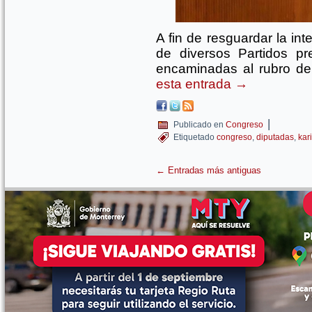
A fin de resguardar la int
de diversos Partidos p
encaminadas al rubro de 
esta entrada
→
|
Publicado en
Congreso
Etiquetado
congreso
,
diputadas
,
kar
←
Entradas más antiguas