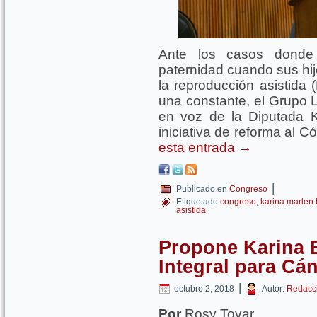
Ante los casos donde
paternidad cuando sus hi
la reproducción asistida 
una constante, el Grupo 
en voz de la Diputada K
iniciativa de reforma al C
esta entrada
→
|
Publicado en
Congreso
Etiquetado
congreso
,
karina marlen 
asistida
Propone Karina 
Integral para Cá
|
octubre 2, 2018
Autor:
Redacc
Por
Rosy Tovar