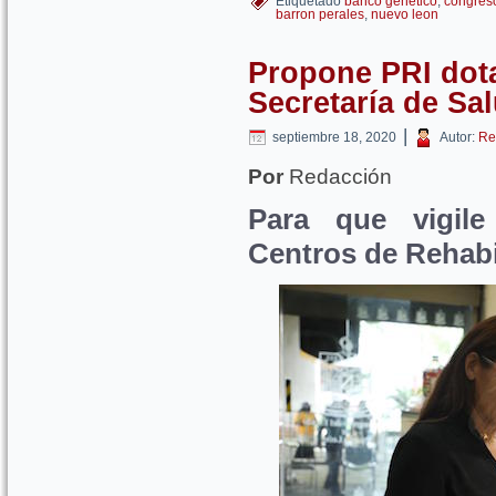
Etiquetado
banco genetico
,
congres
barron perales
,
nuevo leon
Propone PRI dota
Secretaría de Sa
|
septiembre 18, 2020
Autor:
Re
Por
Redacción
Para que vigile
Centros de Rehabi