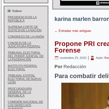
Enlaces
PRESIDENCIA DE LA
karina marlen barro
REPÚBLICA
SUPREMA CORTE DE
JUSTICIA DE LA NACIÓN
←
Entradas más antiguas
CONGRESO DE LA UNIÓN
Propone PRI cre
CONSEJO DE LA
JUDICATURA FEDERAL
Forense
TRIBUNAL ELECTORAL
DEL PODER JUDICIAL DE
|
noviembre 25, 2020
Autor:
Re
LA FEDERACIÓN
Por
Redacción
INSTITUTO FEDERAL
ELECTORAL
Para combatir deli
TRIBUNAL ESTATAL
ELECTORAL DE NUEVO
LEÓN
PROCURADURÍA
GENERAL DE LA
REPÚBLICA
COMISIÓN NACIONAL DE
LOS DERECHOS
HUMANOS