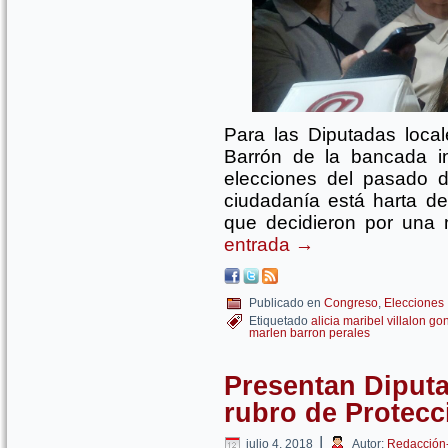
Para las Diputadas local
Barrón de la bancada in
elecciones del pasado 
ciudadanía está harta de
que decidieron por una
entrada
→
Publicado en
Congreso
,
Elecciones
Etiquetado
alicia maribel villalon go
marlen barron perales
Presentan Diput
rubro de Protecc
|
julio 4, 2018
Autor:
Redacción