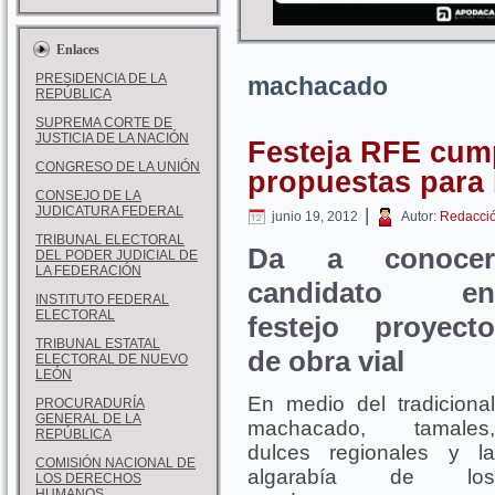
Enlaces
PRESIDENCIA DE LA
machacado
REPÚBLICA
SUPREMA CORTE DE
JUSTICIA DE LA NACIÓN
Festeja RFE cum
CONGRESO DE LA UNIÓN
propuestas para 
CONSEJO DE LA
JUDICATURA FEDERAL
|
junio 19, 2012
Autor:
Redacci
TRIBUNAL ELECTORAL
Da a conocer
DEL PODER JUDICIAL DE
LA FEDERACIÓN
candidato en
INSTITUTO FEDERAL
ELECTORAL
festejo proyecto
TRIBUNAL ESTATAL
de obra vial
ELECTORAL DE NUEVO
LEÓN
En medio del tradicional
PROCURADURÍA
GENERAL DE LA
machacado, tamales,
REPÚBLICA
dulces regionales y la
COMISIÓN NACIONAL DE
algarabía de los
LOS DERECHOS
HUMANOS