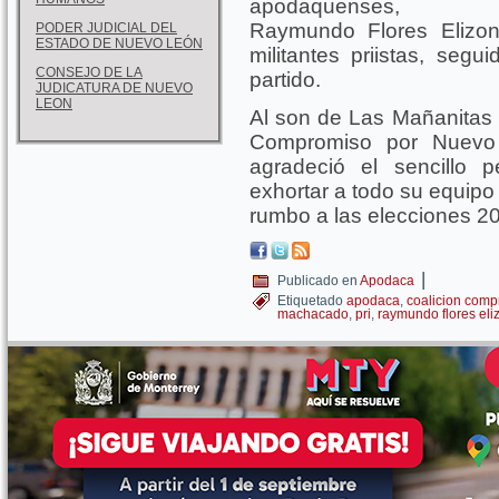
apodaquenses,
Raymundo Flores Elizon
PODER JUDICIAL DEL
ESTADO DE NUEVO LEÓN
militantes priistas, seg
CONSEJO DE LA
partido.
JUDICATURA DE NUEVO
LEON
Al son de Las Mañanitas y
Compromiso por Nuevo 
agradeció el sencillo 
exhortar a todo su equipo a
rumbo a las elecciones 2
|
Publicado en
Apodaca
Etiquetado
apodaca
,
coalicion comp
machacado
,
pri
,
raymundo flores el