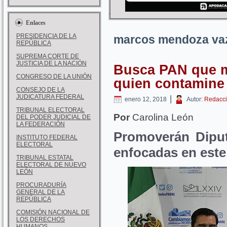
Enlaces
PRESIDENCIA DE LA
marcos mendoza va
REPÚBLICA
SUPREMA CORTE DE
JUSTICIA DE LA NACIÓN
Busca PAN que m
CONGRESO DE LA UNIÓN
quien contamine
CONSEJO DE LA
JUDICATURA FEDERAL
|
enero 12, 2018
Autor:
Redacci
TRIBUNAL ELECTORAL
Por
Carolina León
DEL PODER JUDICIAL DE
LA FEDERACIÓN
Promoverán Diput
INSTITUTO FEDERAL
ELECTORAL
enfocadas en este
TRIBUNAL ESTATAL
ELECTORAL DE NUEVO
LEÓN
PROCURADURÍA
GENERAL DE LA
REPÚBLICA
COMISIÓN NACIONAL DE
LOS DERECHOS
HUMANOS