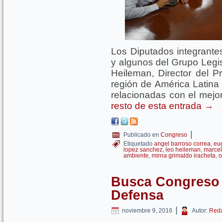
Los Diputados integrante
y algunos del Grupo Legis
Heileman, Director del
región de América Latina 
relacionadas con el mej
resto de esta entrada
→
|
Publicado en
Congreso
Etiquetado
angel barroso correa
,
eu
lopez sanchez
,
leo heileman
,
marcel
ambiente
,
mirna grimaldo iracheta
,
o
Busca Congreso 
Defensa
|
noviembre 9, 2016
Autor:
Reda