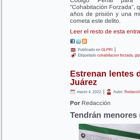
Código Penal para 
“Cohabitación Forzada”, 
años de prisión y una m
cometa este delito.
Leer el resto de esta ent
|
Publicado en
GLPRI
Etiquetado
cohabitacion forzada
,
glp
Estrenan lentes 
Juárez
|
marzo 4, 2022
Autor:
Redacci
Por
Redacción
Tendrán menores u