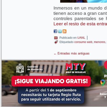
Inmersos en un mundo dig
tienen acceso a gran cant
controles parentales se
Leer el resto de esta ent
|
Publicado en
UANL
Etiquetado
consumo web
,
menores
,
←
Entradas más antiguas