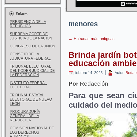
Enlaces
PRESIDENCIA DE LA
menores
REPÚBLICA
SUPREMA CORTE DE
JUSTICIA DE LA NACIÓN
←
Entradas más antiguas
CONGRESO DE LA UNIÓN
Brinda jardín bo
CONSEJO DE LA
JUDICATURA FEDERAL
educación ambie
TRIBUNAL ELECTORAL
DEL PODER JUDICIAL DE
|
febrero 14, 2023
Autor:
Redac
LA FEDERACIÓN
Por
Redacción
INSTITUTO FEDERAL
ELECTORAL
Para que sean ci
TRIBUNAL ESTATAL
ELECTORAL DE NUEVO
cuidado del medi
LEÓN
PROCURADURÍA
GENERAL DE LA
REPÚBLICA
COMISIÓN NACIONAL DE
LOS DERECHOS
HUMANOS