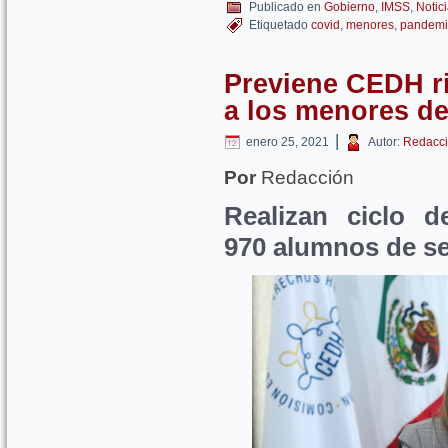
Publicado en
Gobierno
,
IMSS
,
Notic
Etiquetado
covid
,
menores
,
pandem
Previene CEDH ri
a los menores d
|
enero 25, 2021
Autor:
Redacci
Por
Redacción
Realizan ciclo d
970 alumnos de s