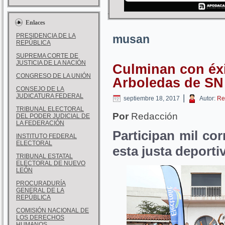
Enlaces
PRESIDENCIA DE LA
musan
REPÚBLICA
SUPREMA CORTE DE
JUSTICIA DE LA NACIÓN
Culminan con éxi
CONGRESO DE LA UNIÓN
Arboledas de SN
CONSEJO DE LA
JUDICATURA FEDERAL
|
septiembre 18, 2017
Autor:
Re
TRIBUNAL ELECTORAL
Por
Redacción
DEL PODER JUDICIAL DE
LA FEDERACIÓN
Participan mil cor
INSTITUTO FEDERAL
ELECTORAL
esta justa deporti
TRIBUNAL ESTATAL
ELECTORAL DE NUEVO
LEÓN
PROCURADURÍA
GENERAL DE LA
REPÚBLICA
COMISIÓN NACIONAL DE
LOS DERECHOS
HUMANOS