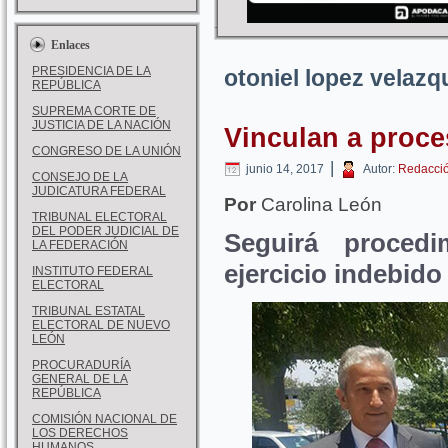
Enlaces
PRESIDENCIA DE LA
otoniel lopez velazq
REPÚBLICA
SUPREMA CORTE DE
JUSTICIA DE LA NACIÓN
Vinculan a proc
CONGRESO DE LA UNIÓN
|
junio 14, 2017
Autor:
Redacci
CONSEJO DE LA
JUDICATURA FEDERAL
Por
Carolina León
TRIBUNAL ELECTORAL
DEL PODER JUDICIAL DE
Seguirá proced
LA FEDERACIÓN
ejercicio indebido
INSTITUTO FEDERAL
ELECTORAL
TRIBUNAL ESTATAL
ELECTORAL DE NUEVO
LEÓN
PROCURADURÍA
GENERAL DE LA
REPÚBLICA
COMISIÓN NACIONAL DE
LOS DERECHOS
HUMANOS