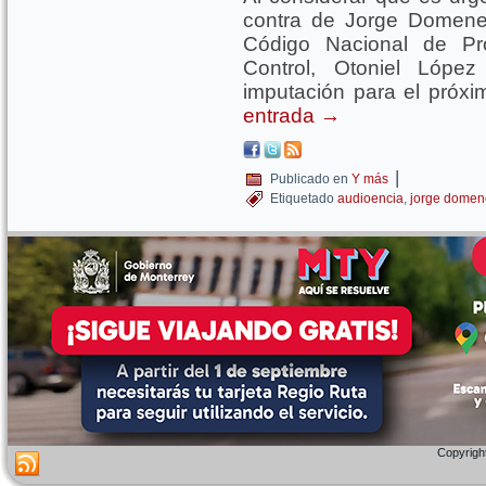
contra de Jorge Domene
Código Nacional de Pr
Control, Otoniel López
imputación para el próxi
entrada
→
|
Publicado en
Y más
Etiquetado
audioencia
,
jorge dome
Copyright