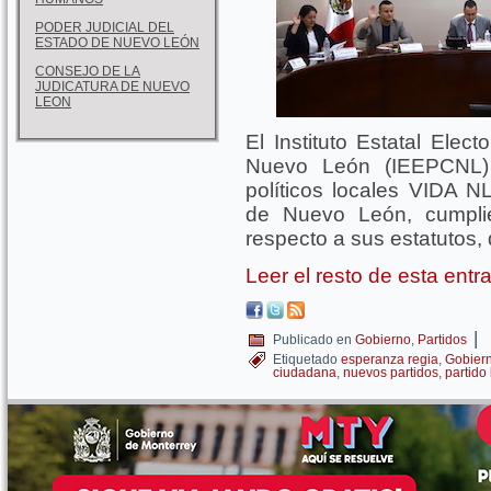
PODER JUDICIAL DEL
ESTADO DE NUEVO LEÓN
CONSEJO DE LA
JUDICATURA DE NUEVO
LEON
El Instituto Estatal Elec
Nuevo León (IEEPCNL) 
políticos locales VIDA N
de Nuevo León, cumpli
respecto a sus estatutos
Leer el resto de esta ent
|
Publicado en
Gobierno
,
Partidos
Etiquetado
esperanza regia
,
Gobier
ciudadana
,
nuevos partidos
,
partido