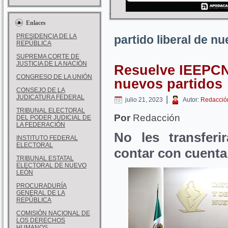
Enlaces
PRESIDENCIA DE LA
partido liberal de n
REPÚBLICA
SUPREMA CORTE DE
JUSTICIA DE LA NACIÓN
Resuelve IEEPCN
CONGRESO DE LA UNIÓN
nuevos partidos
CONSEJO DE LA
JUDICATURA FEDERAL
|
julio 21, 2023
Autor:
Redacció
TRIBUNAL ELECTORAL
Por
Redacción
DEL PODER JUDICIAL DE
LA FEDERACIÓN
No les transferi
INSTITUTO FEDERAL
ELECTORAL
contar con cuenta
TRIBUNAL ESTATAL
ELECTORAL DE NUEVO
LEÓN
PROCURADURÍA
GENERAL DE LA
REPÚBLICA
COMISIÓN NACIONAL DE
LOS DERECHOS
HUMANOS