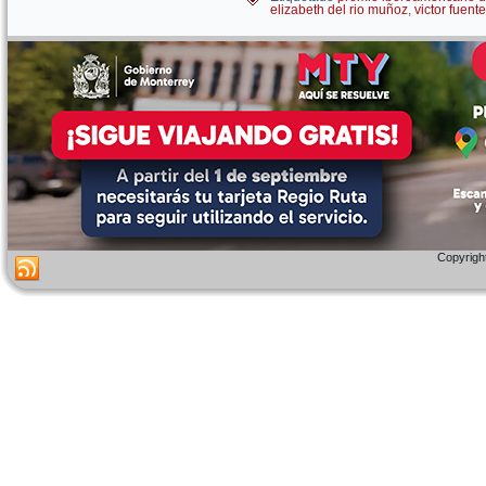
elizabeth del rio muñoz
,
victor fuente
Copyright