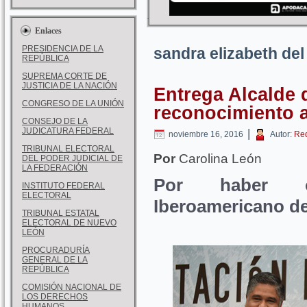
Enlaces
PRESIDENCIA DE LA
sandra elizabeth del
REPÚBLICA
SUPREMA CORTE DE
JUSTICIA DE LA NACIÓN
Entrega Alcalde 
CONGRESO DE LA UNIÓN
reconocimiento a
CONSEJO DE LA
JUDICATURA FEDERAL
|
noviembre 16, 2016
Autor:
Re
TRIBUNAL ELECTORAL
Por
Carolina León
DEL PODER JUDICIAL DE
LA FEDERACIÓN
Por haber o
INSTITUTO FEDERAL
ELECTORAL
Iberoamericano de
TRIBUNAL ESTATAL
ELECTORAL DE NUEVO
LEÓN
PROCURADURÍA
GENERAL DE LA
REPÚBLICA
COMISIÓN NACIONAL DE
LOS DERECHOS
HUMANOS