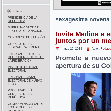
Enlaces
PRESIDENCIA DE LA
sexagesima novena 
REPÚBLICA
SUPREMA CORTE DE
JUSTICIA DE LA NACIÓN
Invita Medina a 
CONGRESO DE LA UNIÓN
juntos por un me
CONSEJO DE LA
JUDICATURA FEDERAL
|
marzo 22, 2013
Autor:
Redacc
TRIBUNAL ELECTORAL
Promete a nuevo
DEL PODER JUDICIAL DE
LA FEDERACIÓN
apertura de su Go
INSTITUTO FEDERAL
ELECTORAL
TRIBUNAL ESTATAL
ELECTORAL DE NUEVO
LEÓN
PROCURADURÍA
GENERAL DE LA
REPÚBLICA
COMISIÓN NACIONAL DE
LOS DERECHOS
HUMANOS