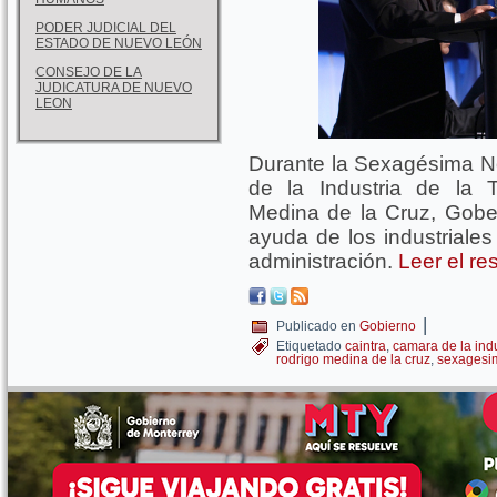
PODER JUDICIAL DEL
ESTADO DE NUEVO LEÓN
CONSEJO DE LA
JUDICATURA DE NUEVO
LEON
Durante la Sexagésima 
de la Industria de la 
Medina de la Cruz, Gobe
ayuda de los industriale
administración.
Leer el re
|
Publicado en
Gobierno
Etiquetado
caintra
,
camara de la indu
rodrigo medina de la cruz
,
sexagesi