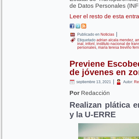
de Datos Personales (INFO
Leer el resto de esta ent
|
Publicado en
Noticias
Etiquetado
adrian alcala mendez
,
an
inal
,
infonl
,
instituto nacional de tra
personales
,
maria teresa treviño fe
Previene Escobe
de jóvenes en zo
|
septiembre 13, 2021
Autor:
Re
Por
Redacción
Realizan plática 
y la U-ERRE