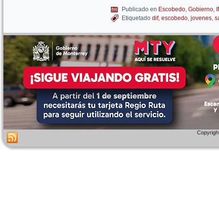
Publicado en
Escobedo
,
Gobierno
,
Etiquetado
dif
,
escobedo
,
jovenes
,
s
Copyright