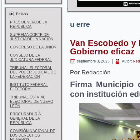
Enlaces
PRESIDENCIA DE LA
u erre
REPÚBLICA
SUPREMA CORTE DE
JUSTICIA DE LA NACIÓN
Van Escobedo y 
CONGRESO DE LA UNIÓN
Gobierno eficaz
CONSEJO DE LA
JUDICATURA FEDERAL
|
septiembre 3, 2025
Autor:
Red
TRIBUNAL ELECTORAL
Por
Redacción
DEL PODER JUDICIAL DE
LA FEDERACIÓN
Firma Municipio 
INSTITUTO FEDERAL
ELECTORAL
con institución ed
TRIBUNAL ESTATAL
ELECTORAL DE NUEVO
LEÓN
PROCURADURÍA
GENERAL DE LA
REPÚBLICA
COMISIÓN NACIONAL DE
LOS DERECHOS
HUMANOS