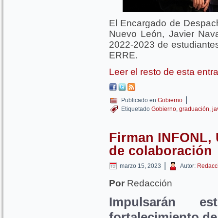
El Encargado de Despach
Nuevo León, Javier Nava
2022-2023 de estudiante
ERRE.
Leer el resto de esta ent
|
Publicado en
Gobierno
Etiquetado
Gobierno
,
graduación
,
ja
Firman INFONL, 
de colaboración
|
marzo 15, 2023
Autor:
Redacc
Por
Redacción
Impulsarán est
fortalecimiento de