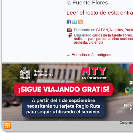
la Fuente Flores.
Leer el resto de esta ent
Publicado en
GLPAN
,
Noticias
,
Part
Etiquetado
carlos de la fuente flores
noticias
,
pan
,
partido accion naciona
protesta
,
violencia
←
Entradas más antiguas
Copyright