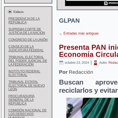
Enlaces
PRESIDENCIA DE LA
GLPAN
REPÚBLICA
SUPREMA CORTE DE
JUSTICIA DE LA NACIÓN
←
Entradas más antiguas
CONGRESO DE LA UNIÓN
Presenta PAN ini
CONSEJO DE LA
JUDICATURA FEDERAL
Economía Circul
TRIBUNAL ELECTORAL
DEL PODER JUDICIAL DE
|
octubre 23, 2024
Autor:
Redac
LA FEDERACIÓN
Por
Redacción
INSTITUTO FEDERAL
ELECTORAL
Buscan aprove
TRIBUNAL ESTATAL
ELECTORAL DE NUEVO
reciclarlos y evit
LEÓN
PROCURADURÍA
GENERAL DE LA
REPÚBLICA
COMISIÓN NACIONAL DE
LOS DERECHOS
HUMANOS