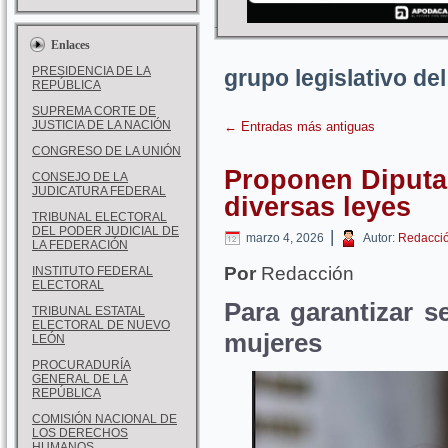
Enlaces
PRESIDENCIA DE LA
grupo legislativo de
REPÚBLICA
SUPREMA CORTE DE
JUSTICIA DE LA NACIÓN
←
Entradas más antiguas
CONGRESO DE LA UNIÓN
Proponen Diputa
CONSEJO DE LA
JUDICATURA FEDERAL
diversas leyes
TRIBUNAL ELECTORAL
DEL PODER JUDICIAL DE
|
marzo 4, 2026
Autor:
Redacci
LA FEDERACIÓN
Por
Redacción
INSTITUTO FEDERAL
ELECTORAL
Para garantizar s
TRIBUNAL ESTATAL
ELECTORAL DE NUEVO
mujeres
LEÓN
PROCURADURÍA
GENERAL DE LA
REPÚBLICA
COMISIÓN NACIONAL DE
LOS DERECHOS
HUMANOS