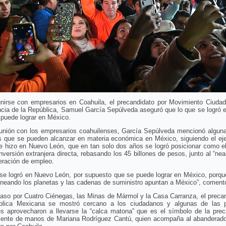
unirse con empresarios en Coahuila, el precandidato por Movimiento Ciudad
ncia de la República, Samuel García Sepúlveda aseguró que lo que se logró 
puede lograr en México.
eunión con los empresarios coahuilenses, García Sepúlveda mencionó alguna
s que se pueden alcanzar en materia económica en México, siguiendo el ej
se hizo en Nuevo León, que en tan solo dos años se logró posicionar como e
nversión extranjera directa, rebasando los 45 billones de pesos, junto al “nea
eración de empleo.
 se logró en Nuevo León, por supuesto que se puede lograr en México, porqu
ineando los planetas y las cadenas de suministro apuntan a México”, coment
aso por Cuatro Ciénegas, las Minas de Mármol y la Casa Carranza, el preca
blica Mexicana se mostró cercano a los ciudadanos y algunas de las 
es aprovecharon a llevarse la “calca matona” que es el símbolo de la pre
mente de manos de Mariana Rodríguez Cantú, quien acompaña al abanderado