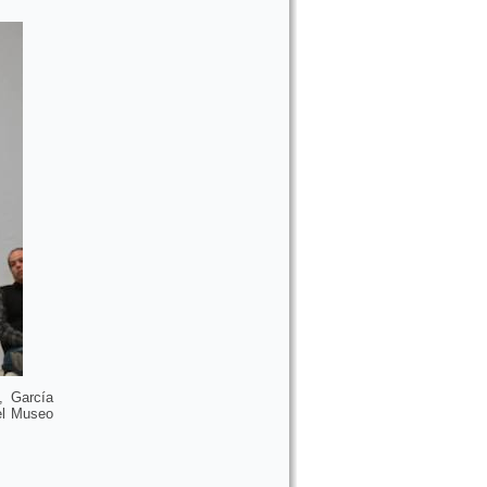
, García
el Museo