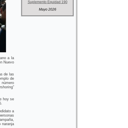
Suplemento Equidad 190
Mayo 2026
ano a la
en Nuevo
s de las
emplo de
l número
rshoring”
e hoy se
ó.
ndidato a
personas
campaña,
 naranja