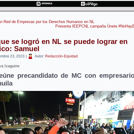
lan Red de Empresas por los Derechos Humanos en NL
Presenta IEEPCNL campaña Únete #NoHay
ue se logró en NL se puede lograr en
ico: Samuel
embre 23, 2023
|
Autor:
Redacción-Equidad
a Izaguirre
eúne precandidato de MC con empresari
uila