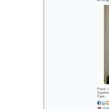
en su gi
Previo 
Sepúlve
Pape.
Publ