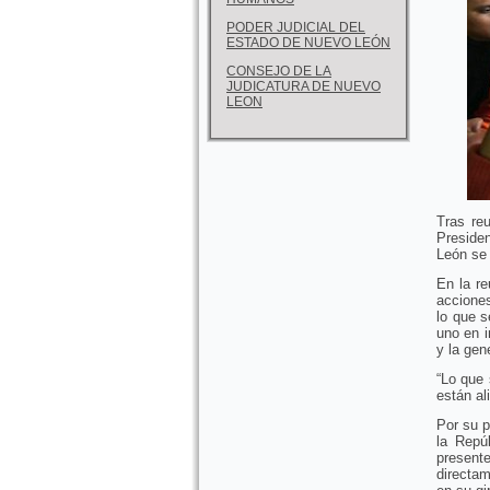
PODER JUDICIAL DEL
ESTADO DE NUEVO LEÓN
CONSEJO DE LA
JUDICATURA DE NUEVO
LEON
Tras re
Preside
León se 
En la r
accione
lo que 
uno en i
y la gen
“Lo que
están al
Por su p
la Repú
present
directa