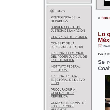
Enlaces
PRESIDENCIA DE LA
«
Insta
REPÚBLICA
SUPREMA CORTE DE
JUSTICIA DE LA NACIÓN
Lo q
CONGRESO DE LA UNIÓN
Méx
CONSEJO DE LA
novi
JUDICATURA FEDERAL
TRIBUNAL ELECTORAL
Por
Katy
DEL PODER JUDICIAL DE
LA FEDERACIÓN
Se r
INSTITUTO FEDERAL
Coah
ELECTORAL
TRIBUNAL ESTATAL
ELECTORAL DE NUEVO
LEÓN
PROCURADURÍA
GENERAL DE LA
REPÚBLICA
COMISIÓN NACIONAL DE
LOS DERECHOS
HUMANOS