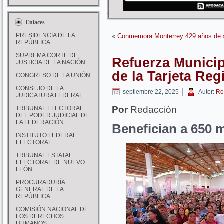
Enlaces
PRESIDENCIA DE LA
«
Conmemora Monterrey 429 años de 
REPÚBLICA
SUPREMA CORTE DE
Refuerza Municip
JUSTICIA DE LA NACIÓN
de la Tarjeta Reg
CONGRESO DE LA UNIÓN
CONSEJO DE LA
|
septiembre 22, 2025
Autor:
Re
JUDICATURA FEDERAL
Por
Redacción
TRIBUNAL ELECTORAL
DEL PODER JUDICIAL DE
LA FEDERACIÓN
Benefician a 650 m
INSTITUTO FEDERAL
ELECTORAL
TRIBUNAL ESTATAL
ELECTORAL DE NUEVO
LEÓN
PROCURADURÍA
GENERAL DE LA
REPÚBLICA
COMISIÓN NACIONAL DE
LOS DERECHOS
HUMANOS