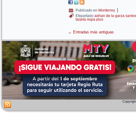
|
Publicado en
Monterrey
Etiquetado
adrian de la garza santo
tarjeta regia plus
←
Entradas más antiguas
Copyright