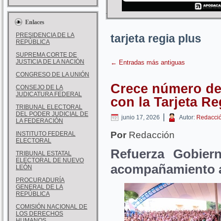
Enlaces
PRESIDENCIA DE LA
tarjeta regia plus
REPÚBLICA
SUPREMA CORTE DE
JUSTICIA DE LA NACIÓN
←
Entradas más antiguas
CONGRESO DE LA UNIÓN
Crece número de
CONSEJO DE LA
JUDICATURA FEDERAL
con la Tarjeta Re
TRIBUNAL ELECTORAL
DEL PODER JUDICIAL DE
|
junio 17, 2026
Autor:
Redacci
LA FEDERACIÓN
Por
Redacción
INSTITUTO FEDERAL
ELECTORAL
Refuerza Gobier
TRIBUNAL ESTATAL
ELECTORAL DE NUEVO
acompañamiento a
LEÓN
PROCURADURÍA
GENERAL DE LA
REPÚBLICA
COMISIÓN NACIONAL DE
LOS DERECHOS
HUMANOS