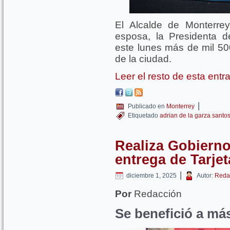
El Alcalde de Monterre
esposa, la Presidenta d
este lunes más de mil 500
de la ciudad.
Leer el resto de esta ent
|
Publicado en
Monterrey
Etiquetado
adrian de la garza santo
Realiza Gobiern
entrega de Tarje
|
diciembre 1, 2025
Autor:
Reda
Por
Redacción
Se benefició a má