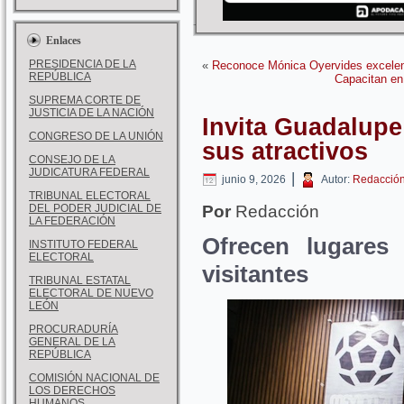
Enlaces
PRESIDENCIA DE LA
«
Reconoce Mónica Oyervides excelen
REPÚBLICA
Capacitan en
SUPREMA CORTE DE
JUSTICIA DE LA NACIÓN
Invita Guadalupe
CONGRESO DE LA UNIÓN
sus atractivos
CONSEJO DE LA
JUDICATURA FEDERAL
|
junio 9, 2026
Autor:
Redacció
TRIBUNAL ELECTORAL
DEL PODER JUDICIAL DE
Por
Redacción
LA FEDERACIÓN
Ofrecen lugares 
INSTITUTO FEDERAL
ELECTORAL
visitantes
TRIBUNAL ESTATAL
ELECTORAL DE NUEVO
LEÓN
PROCURADURÍA
GENERAL DE LA
REPÚBLICA
COMISIÓN NACIONAL DE
LOS DERECHOS
HUMANOS