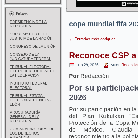
Enlaces
PRESIDENCIA DE LA
copa mundial fifa 20
REPÚBLICA
SUPREMA CORTE DE
JUSTICIA DE LA NACIÓN
←
Entradas más antiguas
CONGRESO DE LA UNIÓN
Reconoce CSP a 
CONSEJO DE LA
JUDICATURA FEDERAL
|
julio 29, 2026
Autor:
Redacció
TRIBUNAL ELECTORAL
DEL PODER JUDICIAL DE
Por
Redacción
LA FEDERACIÓN
INSTITUTO FEDERAL
Por su participac
ELECTORAL
2026
TRIBUNAL ESTATAL
ELECTORAL DE NUEVO
LEÓN
Por su participación en l
PROCURADURÍA
del Plan Kukulkán “Es
GENERAL DE LA
REPÚBLICA
Protección de la Copa Mu
de México, Claudia
COMISIÓN NACIONAL DE
LOS DERECHOS
reconocimiento a la polic
HUMANOS