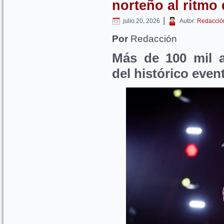
norteño al ritmo
|
julio 20, 2026
Autor:
Redacció
Por
Redacción
Más de 100 mil a
del histórico even