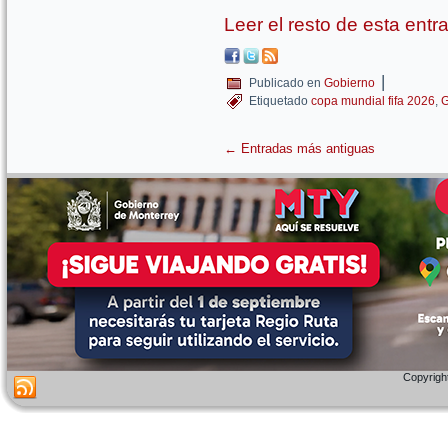
Leer el resto de esta ent
|
Publicado en
Gobierno
Etiquetado
copa mundial fifa 2026
,
G
←
Entradas más antiguas
Copyright