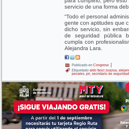
para cumplirlo, pero esto
servicio de una forma deb
“Todo el personal adminis
gente con aptitudes que c
dicho servicio, sin embar
de seguridad pública b
cumpla con profesionalis
Alejandra Lara.
|
Publicado en
Congreso
Etiquetado
aldo fasci zuazua
,
alejan
penales
,
pri
,
secretario de seguridad