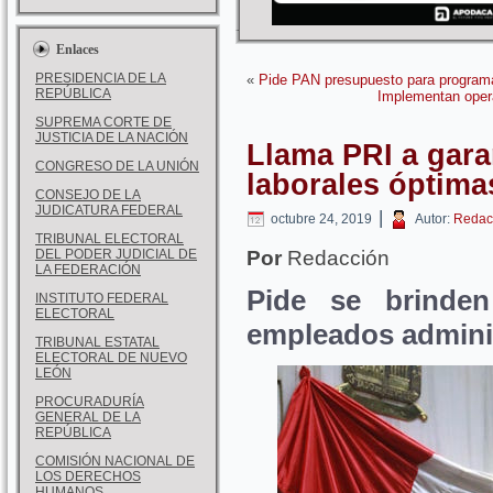
Enlaces
PRESIDENCIA DE LA
«
Pide PAN presupuesto para programa
REPÚBLICA
Implementan opera
SUPREMA CORTE DE
JUSTICIA DE LA NACIÓN
Llama PRI a gara
CONGRESO DE LA UNIÓN
laborales óptima
CONSEJO DE LA
JUDICATURA FEDERAL
|
octubre 24, 2019
Autor:
Redac
TRIBUNAL ELECTORAL
DEL PODER JUDICIAL DE
Por
Redacción
LA FEDERACIÓN
Pide se brinden
INSTITUTO FEDERAL
ELECTORAL
empleados admini
TRIBUNAL ESTATAL
ELECTORAL DE NUEVO
LEÓN
PROCURADURÍA
GENERAL DE LA
REPÚBLICA
COMISIÓN NACIONAL DE
LOS DERECHOS
HUMANOS