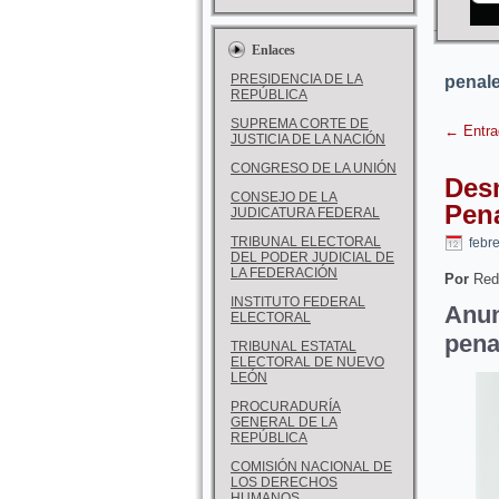
Enlaces
PRESIDENCIA DE LA
penal
REPÚBLICA
SUPREMA CORTE DE
←
Entra
JUSTICIA DE LA NACIÓN
CONGRESO DE LA UNIÓN
Des
CONSEJO DE LA
Pen
JUDICATURA FEDERAL
TRIBUNAL ELECTORAL
febr
DEL PODER JUDICIAL DE
LA FEDERACIÓN
Por
Red
INSTITUTO FEDERAL
Anun
ELECTORAL
pena
TRIBUNAL ESTATAL
ELECTORAL DE NUEVO
LEÓN
PROCURADURÍA
GENERAL DE LA
REPÚBLICA
COMISIÓN NACIONAL DE
LOS DERECHOS
HUMANOS