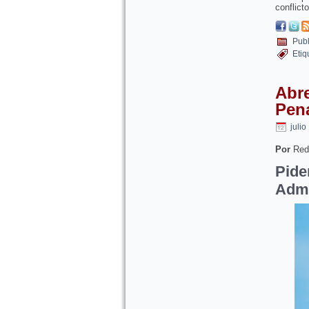
conflict
Publ
Etiq
Abre
Pena
julio
Por
Red
Pid
Admi