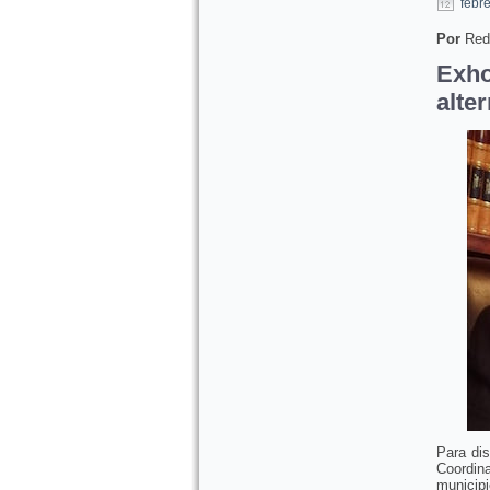
febr
Por
Red
Exh
alte
Para dis
Coordina
municip