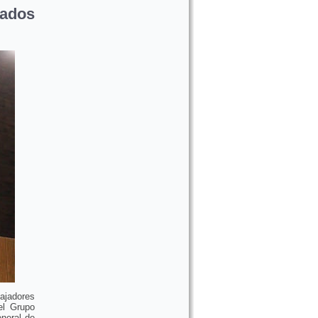
eados
bajadores
el Grupo
eneral de