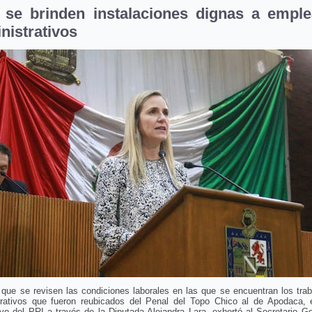
 se brinden instalaciones dignas a empl
nistrativos
 que se revisen las condiciones laborales en las que se encuentran los tra
trativos que fueron reubicados del Penal del Topo Chico al de Apodaca, 
ivo del PRI a través de la Diputada Alejandra Lara, exhortó al Secretario G