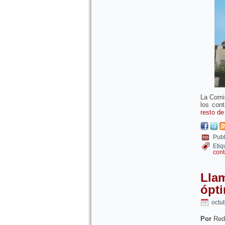
La Comis
los con
resto de
Publ
Etiq
cont
Llam
ópt
octu
Por
Red