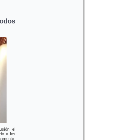
odos
usión, el
ado a los
namente,