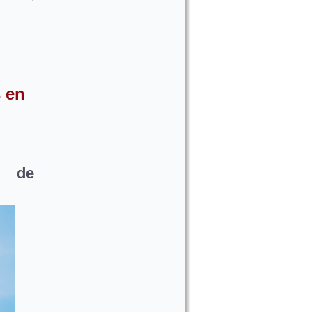
 en
a de