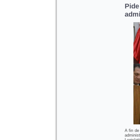
Pide
admi
A fin de
adminis
Legislat