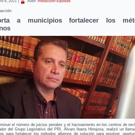
ero 8, 2021
|
Autor:
Redacción-Equidad
acción
orta a municipios fortalecer los mét
rnos
minuir el número de juicios penales y el hacinamiento en los centros de recl
dor del Grupo Legislativo del PRI, Álvaro Ibarra Hinojosa, realizó un llam
ios para fortalecer los métodos alternos de solución para resolver, oportu