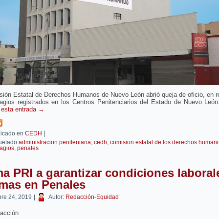
ión Estatal de Derechos Humanos de Nuevo León abrió queja de oficio, en r
tagios registrados en los Centros Penitenciarios del Estado de Nuevo Leó
 esta entrada
→
icado en
CEDH
|
uetado
administracion peniteniaria
,
cedh
,
comision estatal de los derechos human
agios
,
penales
a PRI a garantizar condiciones laboral
imas en Penales
bre 24, 2019
|
Autor:
Redacción-Equidad
acción