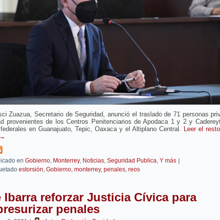
ci Zuazua, Secretario de Seguridad, anunció el traslado de 71 personas pr
tad provenientes de los Centros Penitenciarios de Apodaca 1 y 2 y Caderey
federales en Guanajuato, Tepic, Oaxaca y el Altiplano Central.
Leer el rest
→
icado en
Gobierno
,
Monterrey
,
Noticias
,
Seguridad Publica
,
Y más
|
uetado
estorsión
,
Gobierno
,
monterrey
,
penales
,
reos
 Ibarra reforzar Justicia Cívica para
resurizar penales