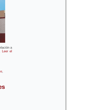
elación a
n.
Leer el
os
,
es