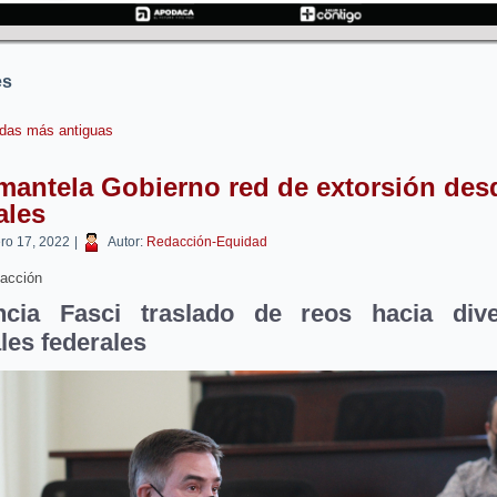
es
das más antiguas
mantela Gobierno red de extorsión des
ales
ero 17, 2022
|
Autor:
Redacción-Equidad
acción
cia Fasci traslado de reos hacia div
les federales