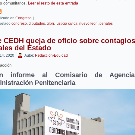
os comunitarios.
Leer el resto de esta entrada
→
icado en
Congreso
|
uetado
congreso
,
diputados
,
glpri
,
justicia civica
,
nuevo leon
,
penales
 CEDH queja de oficio sobre contagios
les del Estado
 14, 2020
|
Autor:
Redacción-Equidad
acción
en informe al Comisario de Agenci
nistración Penitenciaria