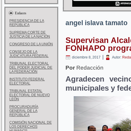
Enlaces
PRESIDENCIA DE LA
angel islava tamato
REPÚBLICA
SUPREMA CORTE DE
JUSTICIA DE LA NACIÓN
Supervisan Alcal
CONGRESO DE LA UNIÓN
FONHAPO progra
CONSEJO DE LA
JUDICATURA FEDERAL
|
diciembre 8, 2017
Autor:
Reda
TRIBUNAL ELECTORAL
Por
Redacción
DEL PODER JUDICIAL DE
LA FEDERACIÓN
Agradecen vecin
INSTITUTO FEDERAL
ELECTORAL
municipales y fed
TRIBUNAL ESTATAL
ELECTORAL DE NUEVO
LEÓN
PROCURADURÍA
GENERAL DE LA
REPÚBLICA
COMISIÓN NACIONAL DE
LOS DERECHOS
HUMANOS