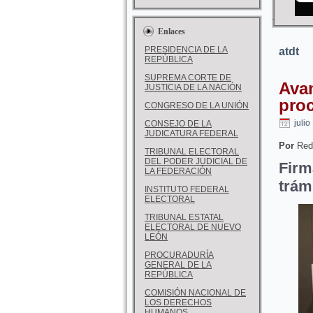
Enlaces
PRESIDENCIA DE LA
atdt
REPÚBLICA
SUPREMA CORTE DE
Avan
JUSTICIA DE LA NACIÓN
pro
CONGRESO DE LA UNIÓN
julio
CONSEJO DE LA
JUDICATURA FEDERAL
Por
Red
TRIBUNAL ELECTORAL
DEL PODER JUDICIAL DE
Firm
LA FEDERACIÓN
trám
INSTITUTO FEDERAL
ELECTORAL
TRIBUNAL ESTATAL
ELECTORAL DE NUEVO
LEÓN
PROCURADURÍA
GENERAL DE LA
REPÚBLICA
COMISIÓN NACIONAL DE
LOS DERECHOS
HUMANOS