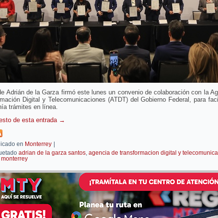
de Adrián de la Garza firmó este lunes un convenio de colaboración con la A
mación Digital y Telecomunicaciones (ATDT) del Gobierno Federal, para facil
ía trámites en línea.
resto de esta entrada
→
icado en
Monterrey
|
uetado
adrian de la garza santos
,
agencia de transformacion digital y telecomunic
,
monterrey