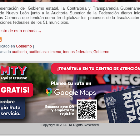
esentación del Gobierno estatal, la Contraloría y Transparencia Gubername
de Nuevo León junto a la Auditoría Superior de la Federación dieron inic
as Colmena que tendrán como fin digitalizar los procesos de la fiscalización
aciones federales de los 51 municipios.
resto de esta entrada
→
icado en
Gobierno
|
uetado
auditoria
,
auditorias colmena
,
fondos federales
,
Gobierno
Copyright © 2026. All Rights Reserved.