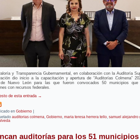
aloría y Transparencia Gubernamental, en colaboración con la Auditoría Su
ración dio inicio a la capacitación y apertura de “Auditorías Colmena” 20
de Nuevo León para las que fueron convocados 50 municipios que r
nes con recursos federales.
resto de esta entrada
→
icado en
Gobierno
|
uetado
auditorias colmena
,
Gobierno
,
maria teresa herrera tello
,
samuel alejandro 
ulveda
ncan auditorías para los 51 municipios