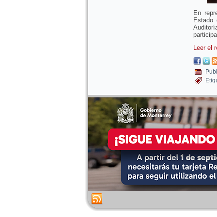
En repr
Estado 
Auditorí
particip
Leer el 
Publ
Etiq