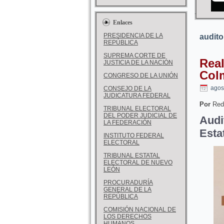
Enlaces
PRESIDENCIA DE LA
audito
REPÚBLICA
SUPREMA CORTE DE
Real
JUSTICIA DE LA NACIÓN
Col
CONGRESO DE LA UNIÓN
agos
CONSEJO DE LA
JUDICATURA FEDERAL
Por
Red
TRIBUNAL ELECTORAL
DEL PODER JUDICIAL DE
Audi
LA FEDERACIÓN
Esta
INSTITUTO FEDERAL
ELECTORAL
TRIBUNAL ESTATAL
ELECTORAL DE NUEVO
LEÓN
PROCURADURÍA
GENERAL DE LA
REPÚBLICA
COMISIÓN NACIONAL DE
LOS DERECHOS
HUMANOS