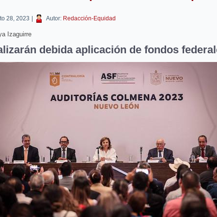
to 28, 2023
|
Autor:
Redacción-Equidad
a Izaguirre
alizarán debida aplicación de fondos federa